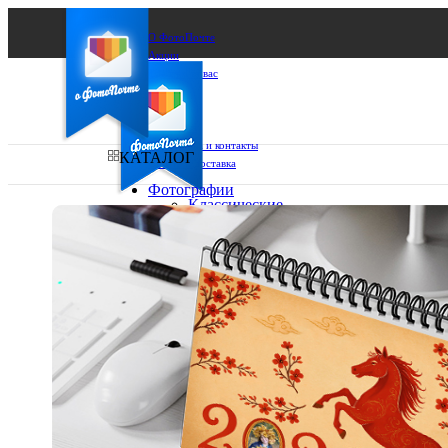
О ФотоПочте
Акции
Сделаем за вас
Бизнесу
FAQ
Франшиза
Поддержка и контакты
КАТАЛОГ
Оплата и доставка
Фотографии
Классические
фото
Ваш город:
10х10
10х15
Ваш регион доставки
13х18
15х15
Выберите из списка:
15х20
20х20
20х30
30х30
30х40
А4
Фото
в