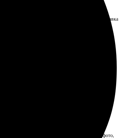
олучил отличный результат, все детали четкие. Доставка
ором было просто — быстро подобрали шаблоны и
и порадовало, приятно держать в руках. Рекомендую!
сё легко и понятно — выбрал шаблон, загрузил фото,