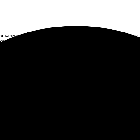
и календарей. Очень удобно выбирать макеты и добавлять фото. 
мся снова за новыми изделиями!
полном восторге! Заказ оформляла на сайте, все интуитивно поня
тавка. Календарь вышел ярким и качественным, все детали пере