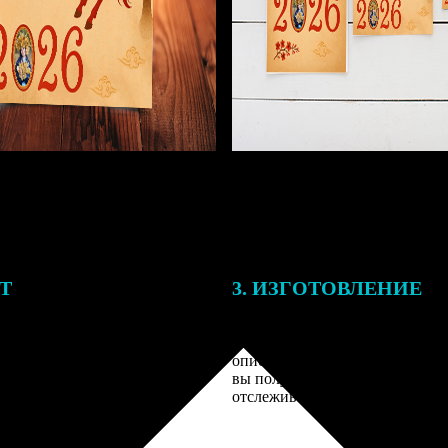
ЕТ
3. ИЗГОТОВЛЕНИЕ
подготовки заказа к печати
Оплатите заказ банковской кар
алисты могут связаться с Вами
оплаты получите подтверждение
му телефону или email для
описанием заказа. Когда отпра
я деталей.
вы получите письмо с трек-но
отслеживания.