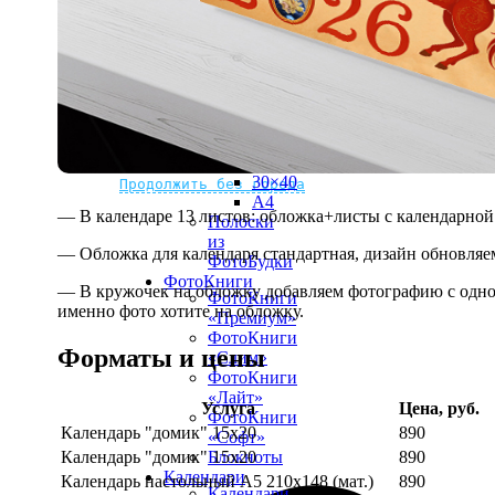
рамке
10х10
10×15
13×18
15×15
15×20
20×20
20×30
Не нашли Ваш город?
Мы доставляем по всему миру
30×30
30×40
Продолжить без города
A4
— В календаре 13 листов: обложка+листы с календарной 
Полоски
из
— Обложка для календаря стандартная, дизайн обновляе
ФотоБудки
ФотоКниги
— В кружочек на обложку добавляем фотографию с одной
ФотоКниги
именно фото хотите на обложку.
«Премиум»
ФотоКниги
Форматы и цены
«Слим»
ФотоКниги
«Лайт»
Услуга
Цена, руб.
ФотоКниги
Календарь "домик" 15х20
890
«Софт»
Календарь "домик" 15х20
890
Блокноты
Календари
Календарь настольный А5 210х148 (мат.)
890
Календари