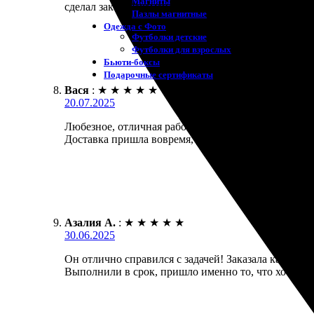
Магниты
сделал заказ. Рекомендую, обязательно вернусь!
Пазлы магнитные
Одежда с Фото
Футболки детские
Футболки для взрослых
Бьюти-боксы
Подарочные сертификаты
Вася
:
★
★
★
★
★
20.07.2025
Любезное, отличная работа! Заказал печать календа
Доставка пришла вовремя, упаковка надежная. Рек
Азалия А.
:
★
★
★
★
★
30.06.2025
Он отлично справился с задачей! Заказала календар
Выполнили в срок, пришло именно то, что хотела.