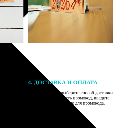
4. ДОСТАВКА И ОПЛАТА
той. После
Введите адрес и выберите способ доставки
 на email с
заказа. Если у вас есть промокод, введите
вим заказ
его в специальное поле для промокода.
мером для