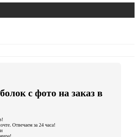
олок с фото на заказ в
в!
чте. Отвечаем за 24 часа!
ки
мира!