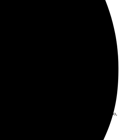
джером для уточнения деталей. Ответили быстро, все
! Рекомендуем друзьям. Обязательно закажем еще!
, выбрала размер и оформила заказ. Связались быстро,
екомендую!