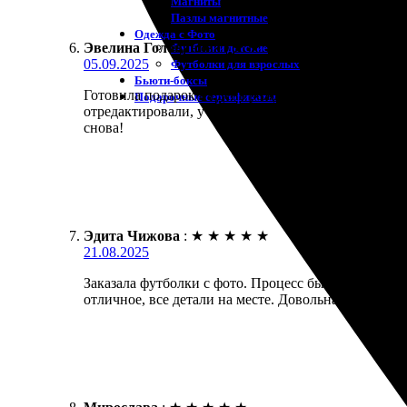
Магниты
Пазлы магнитные
Одежда с Фото
Эвелина Голованова
:
★
★
★
★
★
Футболки детские
05.09.2025
Футболки для взрослых
Бьюти-боксы
Готовила подарок на день рождения, пришла в вост
Подарочные сертификаты
отредактировали, учли все мои пожелания. Заказ п
снова!
Эдита Чижова
:
★
★
★
★
★
21.08.2025
Заказала футболки с фото. Процесс был простым и 
отличное, все детали на месте. Довольна результато