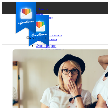
О ФотоПочте
Акции
Сделаем за вас
Бизнесу
FAQ
Франшиза
Поддержка и контакты
КАТАЛОГ
Оплата и доставка
Фотографии
Классические
фото
Ваш город:
10х10
10х15
Ваш регион доставки
13х18
15х15
Выберите из списка:
15х20
20х20
20х30
30х30
30х40
А4
Фото
в