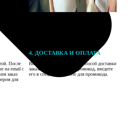
4. ДОСТАВКА И ОПЛАТА
той. После
Введите адрес и выберите способ доставки
 на email с
заказа. Если у вас есть промокод, введите
вим заказ
его в специальное поле для промокода.
мером для