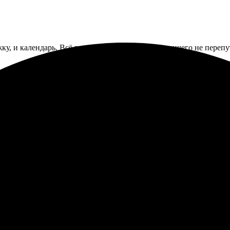
ку, и календарь. Всё пришло в одной посылке, ничего не перепу
а. Пришел хорошо натянутым на подрамник, но уголок был немно