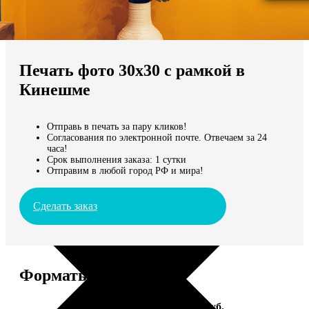
Не нашли Ваш город?
Мы доставляем по всему миру
Печать фото 30х30 с рамкой в
Продолжить без города
Кинешме
Отправь в печать за пару кликов!
Согласования по электронной почте. Отвечаем за 24
часа!
Срок выполнения заказа: 1 сутки
Отправим в любой город РФ и мира!
Сделать заказ
Форматы и цены
Услуга
Цена, руб.