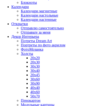
Блокноты
Календари
Календари магнитные
Календари настольные
Календари настенные
Открытки
Отправлю самостоятельно
Отправьте за меня
Декор Интерьера
Потреты Dream Art
Портреты по фото акрилом
ФотоМозаика
Холсты
20х20
20х30
30х30
30х40
20х45
30х60
30х90
40х40
40х60
50х70
Пенокартон
Модульные картины