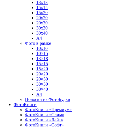
13х18
15х15
15х20
20х20
20х30
30х30
30х40
А4
Фото в рамке
10х10
10×15
13×18
15×15
15×20
20×20
20×30
30×30
30×40
A4
Полоски из ФотоБудки
ФотоКниги
ФотоКниги «Премиум»
ФотоКниги «Слим»
ФотоКниги «Лайт»
ФотоКниги «Софт»