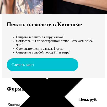
Не нашли Ваш город?
Мы доставляем по всему миру
Печать на холсте в Кинешме
Продолжить без города
Отправь в печать за пару кликов!
Согласования по электронной почте. Отвечаем за 24
часа!
Срок выполнения заказа: 1 сутки
Отправим в любой город РФ и мира!
Сделать заказ
Форматы и цены
Услуга
Цена, руб.
Холсты