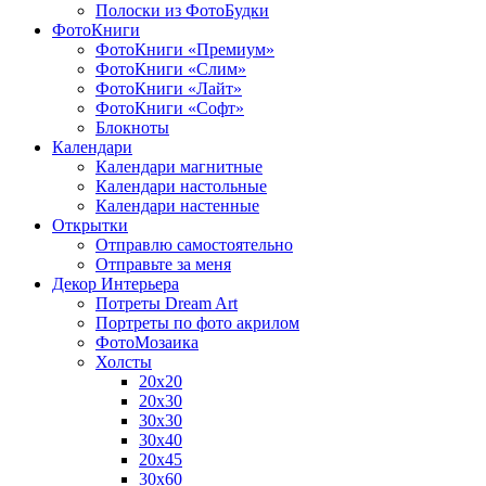
Полоски из ФотоБудки
ФотоКниги
ФотоКниги «Премиум»
ФотоКниги «Слим»
ФотоКниги «Лайт»
ФотоКниги «Софт»
Блокноты
Календари
Календари магнитные
Календари настольные
Календари настенные
Открытки
Отправлю самостоятельно
Отправьте за меня
Декор Интерьера
Потреты Dream Art
Портреты по фото акрилом
ФотоМозаика
Холсты
20х20
20х30
30х30
30х40
20х45
30х60