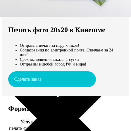
Не нашли Ваш город?
Мы доставляем по всему миру
Печать фото 20х20 в Кинешме
Продолжить без города
Отправь в печать за пару кликов!
Согласования по электронной почте. Отвечаем за 24
часа!
Срок выполнения заказа: 1 сутки
Отправим в любой город РФ и мира!
Сделать заказ
Форматы и цены
Услуга
Цена, руб.
печать фото 20х20
119