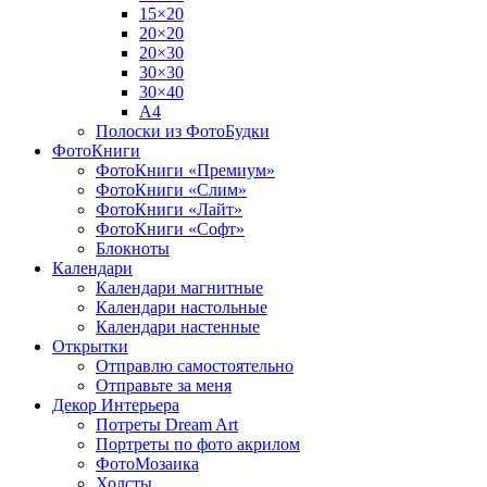
15×20
20×20
20×30
30×30
30×40
A4
Полоски из ФотоБудки
ФотоКниги
ФотоКниги «Премиум»
ФотоКниги «Слим»
ФотоКниги «Лайт»
ФотоКниги «Софт»
Блокноты
Календари
Календари магнитные
Календари настольные
Календари настенные
Открытки
Отправлю самостоятельно
Отправьте за меня
Декор Интерьера
Потреты Dream Art
Портреты по фото акрилом
ФотоМозаика
Холсты