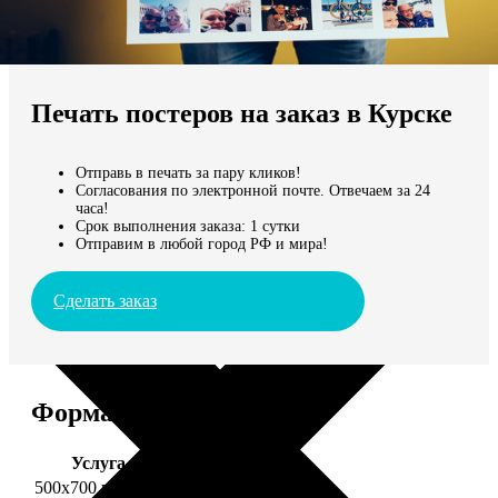
Не нашли Ваш город?
Мы доставляем по всему миру
Печать постеров на заказ в Курске
Продолжить без города
Отправь в печать за пару кликов!
Согласования по электронной почте. Отвечаем за 24
часа!
Срок выполнения заказа: 1 сутки
Отправим в любой город РФ и мира!
Сделать заказ
Форматы и цены
Услуга
Цена, руб.
500х700 глянец
2490