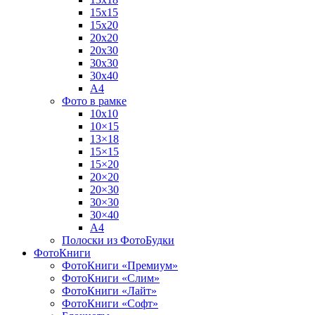
15х15
15х20
20х20
20х30
30х30
30х40
А4
Фото в рамке
10х10
10×15
13×18
15×15
15×20
20×20
20×30
30×30
30×40
A4
Полоски из ФотоБудки
ФотоКниги
ФотоКниги «Премиум»
ФотоКниги «Слим»
ФотоКниги «Лайт»
ФотоКниги «Софт»