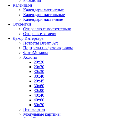
Блокноты
Календари
Календари магнитные
Календари настольные
Календари настенные
Открытки
Отправлю самостоятельно
Отправьте за меня
Декор Интерьера
Потреты Dream Art
Портреты по фото акрилом
ФотоМозаика
Холсты
20х20
20х30
30х30
30х40
20х45
30х60
30х90
40х40
40х60
50х70
Пенокартон
Модульные картины