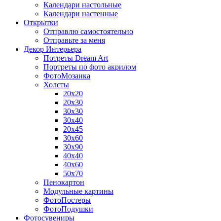
Календари настольные
Календари настенные
Открытки
Отправлю самостоятельно
Отправьте за меня
Декор Интерьера
Потреты Dream Art
Портреты по фото акрилом
ФотоМозаика
Холсты
20х20
20х30
30х30
30х40
20х45
30х60
30х90
40х40
40х60
50х70
Пенокартон
Модульные картины
ФотоПостеры
ФотоПодушки
Фотоcувениры