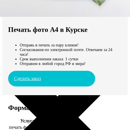
Не нашли Ваш город?
Мы доставляем по всему миру
Печать фото А4 в Курске
Продолжить без города
Отправь в печать за пару кликов!
Согласования по электронной почте. Отвечаем за 24
часа!
Срок выполнения заказа: 1 сутки
Отправим в любой город РФ и мира!
Сделать заказ
Форматы и цены
Услуга
Цена, руб.
печать фото 20х30
129