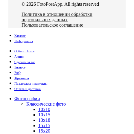
© 2026
FotoPostApp
. All rights reserved
Политика в отношении обработки
персональных данных
Пользовательское соглашение
Каталог
Информация
О ФотоПочте
Акции
Сделаем за вас
Бизнесу
FAQ
Франшиза
Поддержка и контакты
Оплата и доставка
Фотографии
Классические фото
10х10
10х15
13х18
15х15
15х20