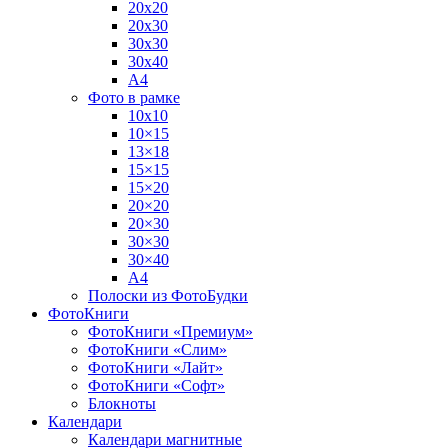
20х20
20х30
30х30
30х40
А4
Фото в рамке
10х10
10×15
13×18
15×15
15×20
20×20
20×30
30×30
30×40
A4
Полоски из ФотоБудки
ФотоКниги
ФотоКниги «Премиум»
ФотоКниги «Слим»
ФотоКниги «Лайт»
ФотоКниги «Софт»
Блокноты
Календари
Календари магнитные