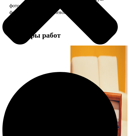
фото 20х30 в деревянной рамке
990
фото 20х30 в алюминиевой рамке
2490
Примеры работ