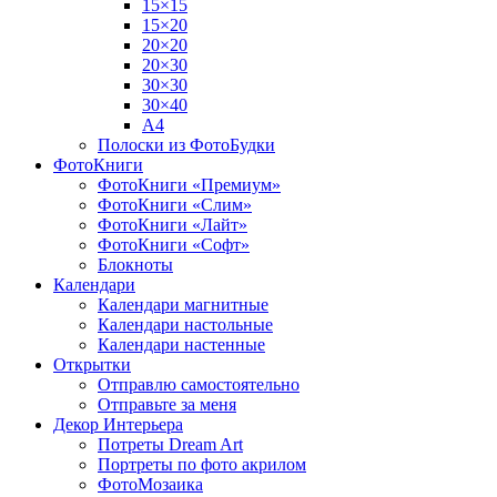
15×15
15×20
20×20
20×30
30×30
30×40
A4
Полоски из ФотоБудки
ФотоКниги
ФотоКниги «Премиум»
ФотоКниги «Слим»
ФотоКниги «Лайт»
ФотоКниги «Софт»
Блокноты
Календари
Календари магнитные
Календари настольные
Календари настенные
Открытки
Отправлю самостоятельно
Отправьте за меня
Декор Интерьера
Потреты Dream Art
Портреты по фото акрилом
ФотоМозаика