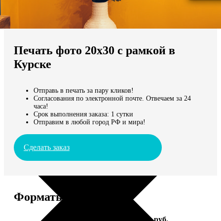
Не нашли Ваш город?
Мы доставляем по всему миру
Печать фото 20х30 с рамкой в
Продолжить без города
Курске
Отправь в печать за пару кликов!
Согласования по электронной почте. Отвечаем за 24
часа!
Срок выполнения заказа: 1 сутки
Отправим в любой город РФ и мира!
Сделать заказ
Форматы и цены
Услуга
Цена, руб.