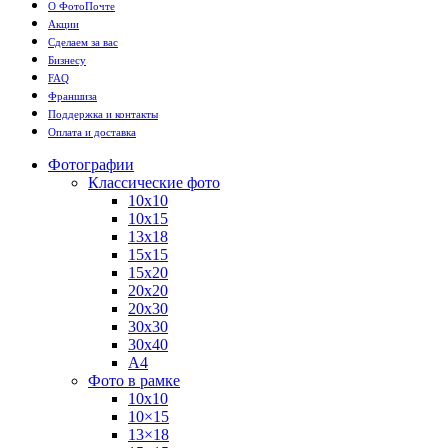
О ФотоПочте
Акции
Сделаем за вас
Бизнесу
FAQ
Франшиза
Поддержка и контакты
Оплата и доставка
Фотографии
Классические фото
10х10
10х15
13х18
15х15
15х20
20х20
20х30
30х30
30х40
А4
Фото в рамке
10х10
10×15
13×18