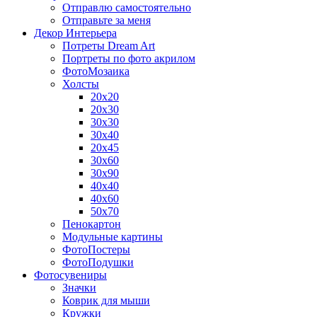
Отправлю самостоятельно
Отправьте за меня
Декор Интерьера
Потреты Dream Art
Портреты по фото акрилом
ФотоМозаика
Холсты
20х20
20х30
30х30
30х40
20х45
30х60
30х90
40х40
40х60
50х70
Пенокартон
Модульные картины
ФотоПостеры
ФотоПодушки
Фотоcувениры
Значки
Коврик для мыши
Кружки