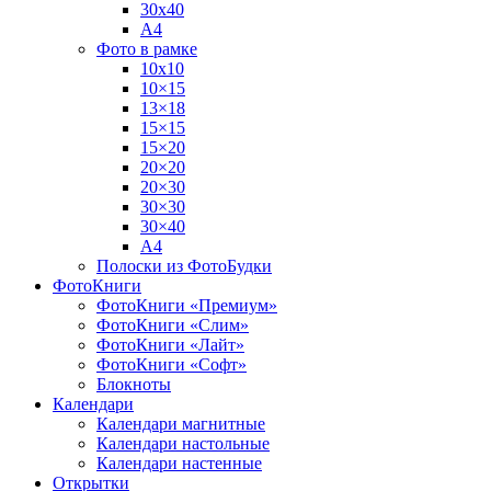
30х40
А4
Фото в рамке
10х10
10×15
13×18
15×15
15×20
20×20
20×30
30×30
30×40
A4
Полоски из ФотоБудки
ФотоКниги
ФотоКниги «Премиум»
ФотоКниги «Слим»
ФотоКниги «Лайт»
ФотоКниги «Софт»
Блокноты
Календари
Календари магнитные
Календари настольные
Календари настенные
Открытки