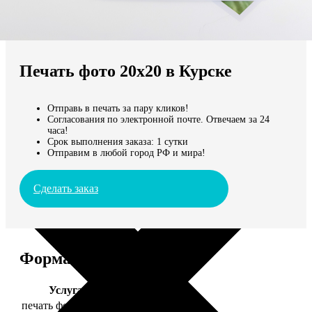
Не нашли Ваш город?
Мы доставляем по всему миру
Печать фото 20х20 в Курске
Продолжить без города
Отправь в печать за пару кликов!
Согласования по электронной почте. Отвечаем за 24
часа!
Срок выполнения заказа: 1 сутки
Отправим в любой город РФ и мира!
Сделать заказ
Форматы и цены
Услуга
Цена, руб.
печать фото 20х20
119