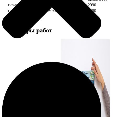
печать фото на холсте 30х40 на подрамнике
2990
печать фото на холсте 30х40 в раме
5490
Примеры работ