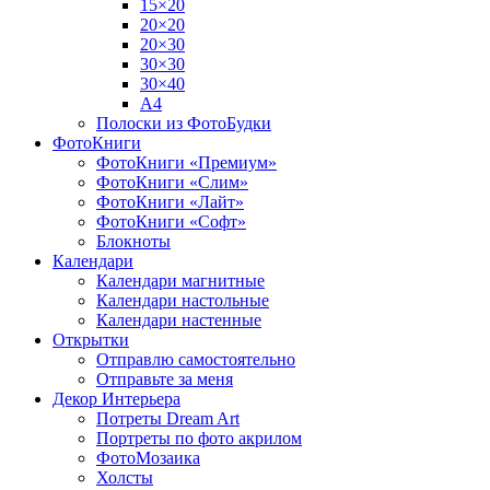
15×20
20×20
20×30
30×30
30×40
A4
Полоски из ФотоБудки
ФотоКниги
ФотоКниги «Премиум»
ФотоКниги «Слим»
ФотоКниги «Лайт»
ФотоКниги «Софт»
Блокноты
Календари
Календари магнитные
Календари настольные
Календари настенные
Открытки
Отправлю самостоятельно
Отправьте за меня
Декор Интерьера
Потреты Dream Art
Портреты по фото акрилом
ФотоМозаика
Холсты