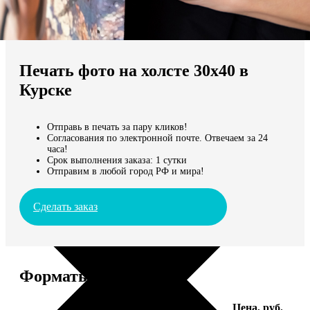
Не нашли Ваш город?
Мы доставляем по всему миру
Печать фото на холсте 30х40 в
Продолжить без города
Курске
Отправь в печать за пару кликов!
Согласования по электронной почте. Отвечаем за 24
часа!
Срок выполнения заказа: 1 сутки
Отправим в любой город РФ и мира!
Сделать заказ
Форматы и цены
Услуга
Цена, руб.