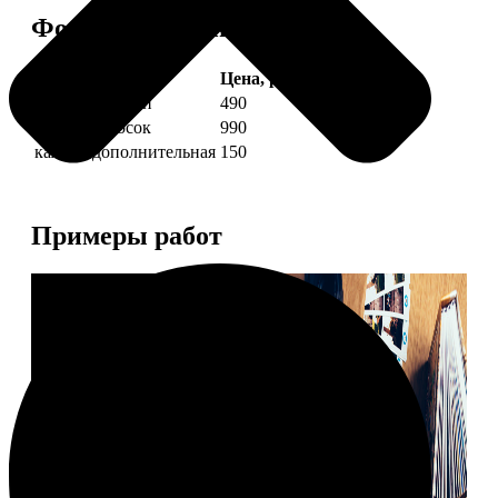
Форматы и цены
Услуга
Цена, руб.
4 фото полоски
490
8 фото полосок
990
каждая дополнительная
150
Примеры работ