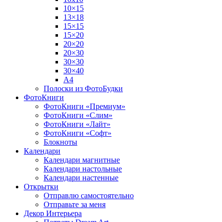
10×15
13×18
15×15
15×20
20×20
20×30
30×30
30×40
A4
Полоски из ФотоБудки
ФотоКниги
ФотоКниги «Премиум»
ФотоКниги «Слим»
ФотоКниги «Лайт»
ФотоКниги «Софт»
Блокноты
Календари
Календари магнитные
Календари настольные
Календари настенные
Открытки
Отправлю самостоятельно
Отправьте за меня
Декор Интерьера