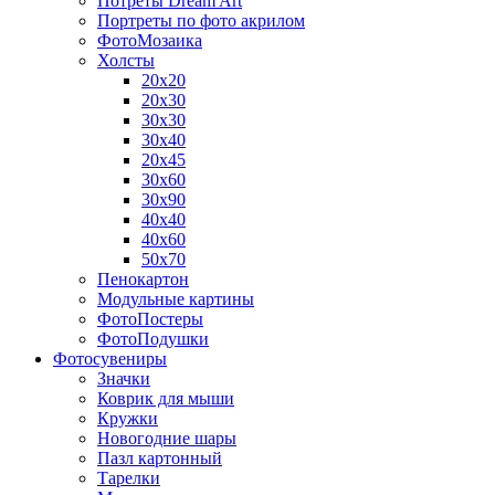
Потреты Dream Art
Портреты по фото акрилом
ФотоМозаика
Холсты
20х20
20х30
30х30
30х40
20х45
30х60
30х90
40х40
40х60
50х70
Пенокартон
Модульные картины
ФотоПостеры
ФотоПодушки
Фотоcувениры
Значки
Коврик для мыши
Кружки
Новогодние шары
Пазл картонный
Тарелки