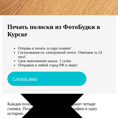
Не нашли Ваш город?
Мы доставляем по всему миру
Печать полоски из ФотоБудки в
Продолжить без города
Курске
Отправь в печать за пару кликов!
Согласования по электронной почте. Отвечаем за 24
часа!
Срок выполнения заказа: 1 сутки
Отправим в любой город РФ и мира!
Сделать заказ
Каждая полоска размером 5*20 содержит четыре
снимка. Полоски объединяют фотографии в одну
историю.