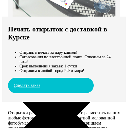
Не нашли Ваш город?
Мы доставляем по всему миру
Печать открыток с доставкой в
Продолжить без города
Курске
Отправь в печать за пару кликов!
Согласования по электронной почте. Отвечаем за 24
часа!
Срок выполнения заказа: 1 сутки
Отправим в любой город РФ и мира!
Сделать заказ
Открытки размером 10*15, вы можете разместить на них
любые фотографии. Печатаем на плотной мелованной
фотобумаге плотностью 300 г/м2. Мы пришлем