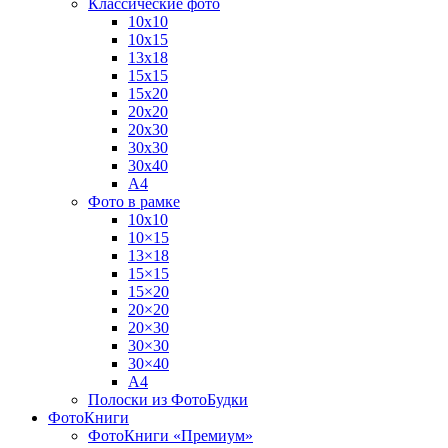
Классические фото
10х10
10х15
13х18
15х15
15х20
20х20
20х30
30х30
30х40
А4
Фото в рамке
10х10
10×15
13×18
15×15
15×20
20×20
20×30
30×30
30×40
A4
Полоски из ФотоБудки
ФотоКниги
ФотоКниги «Премиум»