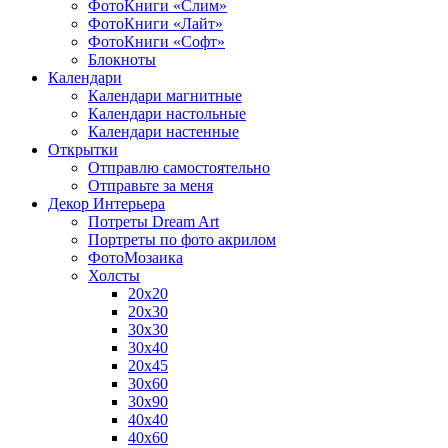
ФотоКниги «Слим»
ФотоКниги «Лайт»
ФотоКниги «Софт»
Блокноты
Календари
Календари магнитные
Календари настольные
Календари настенные
Открытки
Отправлю самостоятельно
Отправьте за меня
Декор Интерьера
Потреты Dream Art
Портреты по фото акрилом
ФотоМозаика
Холсты
20х20
20х30
30х30
30х40
20х45
30х60
30х90
40х40
40х60