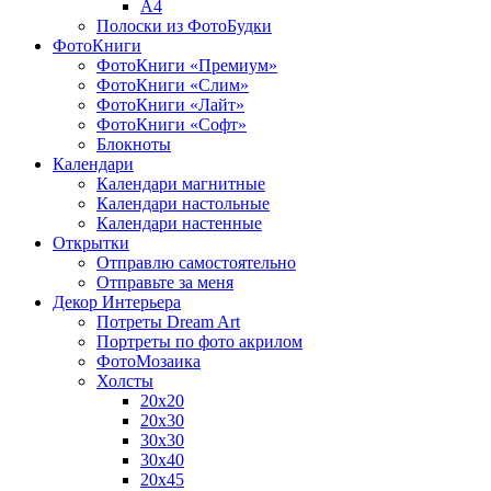
A4
Полоски из ФотоБудки
ФотоКниги
ФотоКниги «Премиум»
ФотоКниги «Слим»
ФотоКниги «Лайт»
ФотоКниги «Софт»
Блокноты
Календари
Календари магнитные
Календари настольные
Календари настенные
Открытки
Отправлю самостоятельно
Отправьте за меня
Декор Интерьера
Потреты Dream Art
Портреты по фото акрилом
ФотоМозаика
Холсты
20х20
20х30
30х30
30х40
20х45