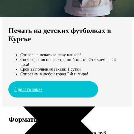
Не нашли Ваш город?
Мы доставляем по всему миру
Печать на детских футболках в
Продолжить без города
Курске
Отправь в печать за пару кликов!
Согласования по электронной почте. Отвечаем за 24
часа!
Срок выполнения заказа: 1 сутки
Отправим в любой город РФ и мира!
Сделать заказ
Форматы и цены
Услуга
Цена, руб.