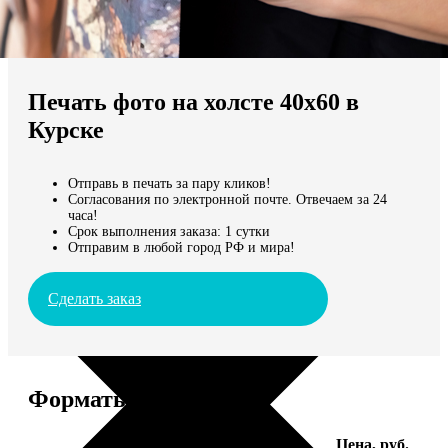
Не нашли Ваш город?
Мы доставляем по всему миру
Печать фото на холсте 40х60 в
Продолжить без города
Курске
Отправь в печать за пару кликов!
Согласования по электронной почте. Отвечаем за 24
часа!
Срок выполнения заказа: 1 сутки
Отправим в любой город РФ и мира!
Сделать заказ
Форматы и цены
Услуга
Цена, руб.