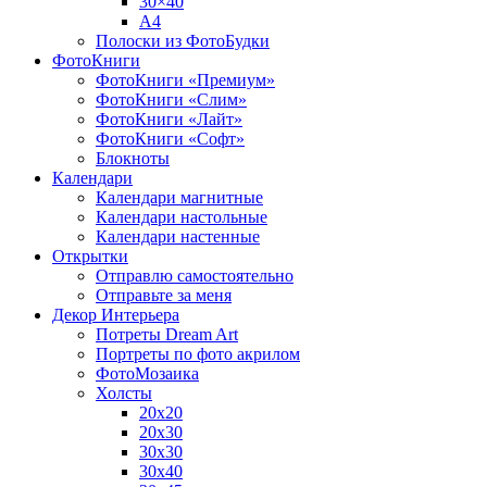
30×40
A4
Полоски из ФотоБудки
ФотоКниги
ФотоКниги «Премиум»
ФотоКниги «Слим»
ФотоКниги «Лайт»
ФотоКниги «Софт»
Блокноты
Календари
Календари магнитные
Календари настольные
Календари настенные
Открытки
Отправлю самостоятельно
Отправьте за меня
Декор Интерьера
Потреты Dream Art
Портреты по фото акрилом
ФотоМозаика
Холсты
20х20
20х30
30х30
30х40