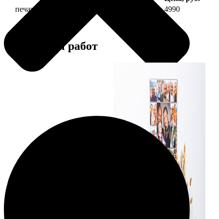
печать фото на холсте 40х60 на подрамнике
4990
Примеры работ