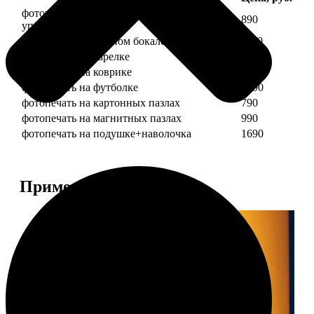
фотопечать на кружке + подарочная
890
упаковка
фотопечать на пивном бокале
1190
фотопечать на тарелке
1190
фотопечать на коврике
690
фотопечать на футболке
1490
фотопечать на картонных пазлах
790
фотопечать на магнитных пазлах
990
фотопечать на подушке+наволочка
1690
Примеры работ