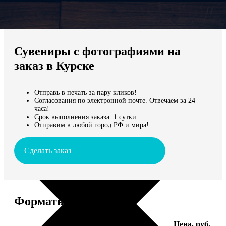
Не нашли Ваш город?
Мы доставляем по всему миру
Сувениры с фотографиями на
Продолжить без города
заказ в Курске
Отправь в печать за пару кликов!
Согласования по электронной почте. Отвечаем за 24
часа!
Срок выполнения заказа: 1 сутки
Отправим в любой город РФ и мира!
Сделать заказ
Форматы и цены
Услуга
Цена, руб.