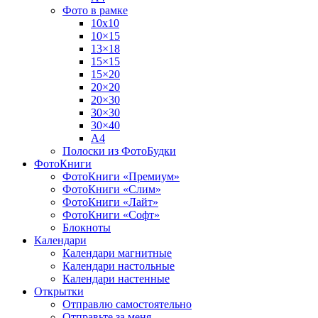
Фото в рамке
10х10
10×15
13×18
15×15
15×20
20×20
20×30
30×30
30×40
A4
Полоски из ФотоБудки
ФотоКниги
ФотоКниги «Премиум»
ФотоКниги «Слим»
ФотоКниги «Лайт»
ФотоКниги «Софт»
Блокноты
Календари
Календари магнитные
Календари настольные
Календари настенные
Открытки
Отправлю самостоятельно
Отправьте за меня