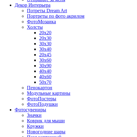
Декор Интерьера
Потреты Dream Art
Портреты по фото акрилом
ФотоМозаика
Холсты
20х20
20х30
30х30
30х40
20х45
30х60
30х90
40х40
40х60
50х70
Пенокартон
Модульные картины
ФотоПостеры
ФотоПодушки
Фотоcувениры
Значки
Коврик для мыши
Кружки
Новогодние шары