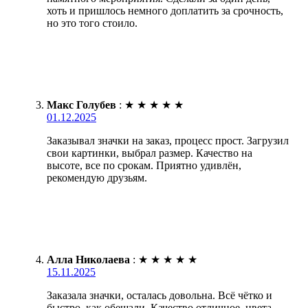
хоть и пришлось немного доплатить за срочность,
но это того стоило.
Макс Голубев
:
★
★
★
★
★
01.12.2025
Заказывал значки на заказ, процесс прост. Загрузил
свои картинки, выбрал размер. Качество на
высоте, все по срокам. Приятно удивлён,
рекомендую друзьям.
Алла Николаева
:
★
★
★
★
★
15.11.2025
Заказала значки, осталась довольна. Всё чётко и
быстро, как обещали. Качество отличное, цвета