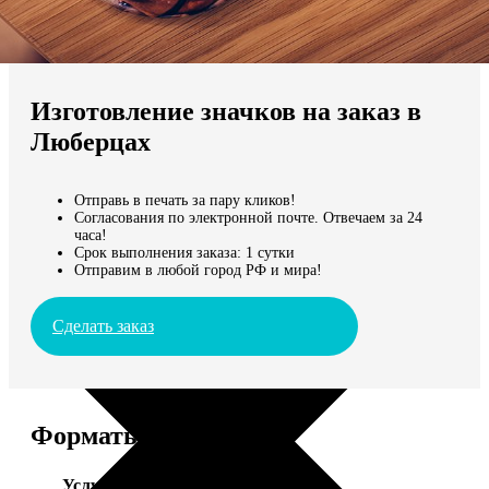
Не нашли Ваш город?
Мы доставляем по всему миру
Изготовление значков на заказ в
Продолжить без города
Люберцах
Отправь в печать за пару кликов!
Согласования по электронной почте. Отвечаем за 24
часа!
Срок выполнения заказа: 1 сутки
Отправим в любой город РФ и мира!
Сделать заказ
Форматы и цены
Услуга
Цена, руб.