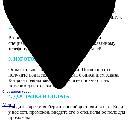
1. ЗАКАЗ
Нажмите «Сделать заказ», выберите тип продукции,
загрузите фотографии, нажмите «Добавить в корзину».
2. МАКЕТ
В процессе подготовки заказа к печати наши
специалисты могут связаться с Вами по указанному
телефону или email для согласования деталей.
3. ИЗГОТОВЛЕНИЕ
Оплатите заказ банковской картой. После оплаты
получите подтверждение на email с описанием заказа.
Когда отправим заказ вы получите письмо с трек-
номером для отслеживания.
Определение...
4. ДОСТАВКА И ОПЛАТА
Меню
Введите адрес и выберите способ доставки заказа. Если
у вас есть промокод, введите его в специальное поле для
промокода.