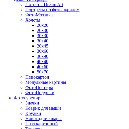
Потреты Dream Art
Портреты по фото акрилом
ФотоМозаика
Холсты
20х20
20х30
30х30
30х40
20х45
30х60
30х90
40х40
40х60
50х70
Пенокартон
Модульные картины
ФотоПостеры
ФотоПодушки
Фотоcувениры
Значки
Коврик для мыши
Кружки
Новогодние шары
Пазл картонный
Тарелки