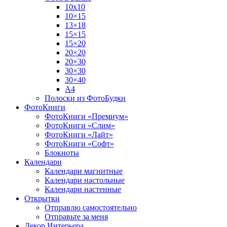
10х10
10×15
13×18
15×15
15×20
20×20
20×30
30×30
30×40
A4
Полоски из ФотоБудки
ФотоКниги
ФотоКниги «Премиум»
ФотоКниги «Слим»
ФотоКниги «Лайт»
ФотоКниги «Софт»
Блокноты
Календари
Календари магнитные
Календари настольные
Календари настенные
Открытки
Отправлю самостоятельно
Отправьте за меня
Декор Интерьера