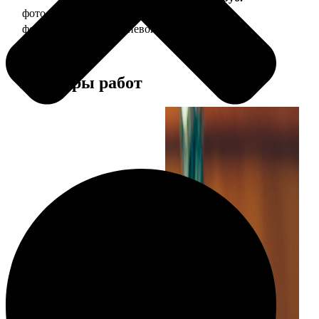
фото 30х40 в деревянной рамке
1490
фото 30х40 в алюминиевой рамке
2990
Примеры работ