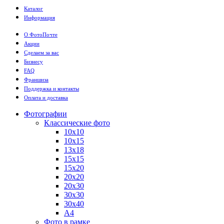
Каталог
Информация
О ФотоПочте
Акции
Сделаем за вас
Бизнесу
FAQ
Франшиза
Поддержка и контакты
Оплата и доставка
Фотографии
Классические фото
10х10
10х15
13х18
15х15
15х20
20х20
20х30
30х30
30х40
А4
Фото в рамке