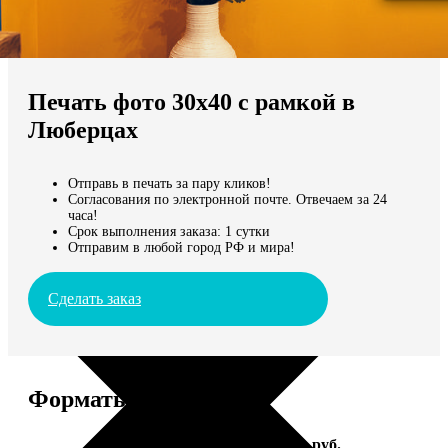
Не нашли Ваш город?
Мы доставляем по всему миру
Печать фото 30х40 с рамкой в
Продолжить без города
Люберцах
Отправь в печать за пару кликов!
Согласования по электронной почте. Отвечаем за 24
часа!
Срок выполнения заказа: 1 сутки
Отправим в любой город РФ и мира!
Сделать заказ
Форматы и цены
Услуга
Цена, руб.