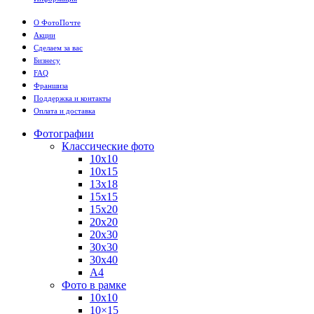
О ФотоПочте
Акции
Сделаем за вас
Бизнесу
FAQ
Франшиза
Поддержка и контакты
Оплата и доставка
Фотографии
Классические фото
10х10
10х15
13х18
15х15
15х20
20х20
20х30
30х30
30х40
А4
Фото в рамке
10х10
10×15