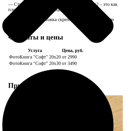
— Страницы из бумаги плотностью 170 г/м2 – это как
плотные страницы глянцевого журнала.
— Страницы и обложка скреплены металлическими
болтами.
Форматы и цены
Услуга
Цена, руб.
ФотоКнига "Софт" 20х20
от 2990
ФотоКнига "Софт" 20х30
от 3490
Примеры работ