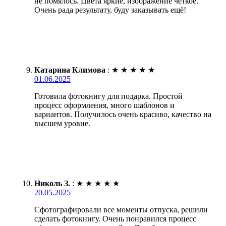
не помялось. Цвета яркие, изображение чёткое.
Очень рада результату, буду заказывать ещё!
Катарина Климова
:
★
★
★
★
★
01.06.2025
Готовила фотокнигу для подарка. Простой
процесс оформления, много шаблонов и
вариантов. Получилось очень красиво, качество на
высшем уровне.
Николь З.
:
★
★
★
★
★
20.05.2025
Сфотографировали все моменты отпуска, решили
сделать фотокнигу. Очень понравился процесс