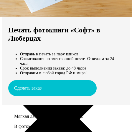
Не нашли Ваш город?
Мы доставляем по всему миру
Печать фотокниги «Софт» в
Продолжить без города
Люберцах
Отправь в печать за пару кликов!
Согласования по электронной почте. Отвечаем за 24
часа!
Срок выполнения заказа: до 48 часов
Отправим в любой город РФ и мира!
Сделать заказ
— Мягкая ламинированная обложка.
— В фотокниге от 60 до 300 страниц.