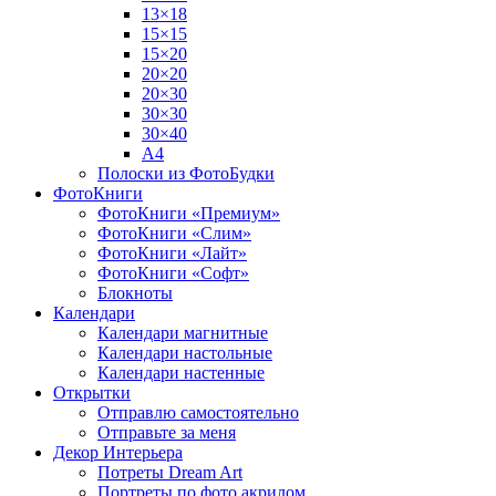
13×18
15×15
15×20
20×20
20×30
30×30
30×40
A4
Полоски из ФотоБудки
ФотоКниги
ФотоКниги «Премиум»
ФотоКниги «Слим»
ФотоКниги «Лайт»
ФотоКниги «Софт»
Блокноты
Календари
Календари магнитные
Календари настольные
Календари настенные
Открытки
Отправлю самостоятельно
Отправьте за меня
Декор Интерьера
Потреты Dream Art
Портреты по фото акрилом