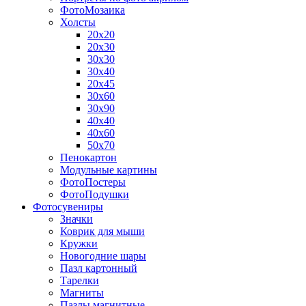
ФотоМозаика
Холсты
20х20
20х30
30х30
30х40
20х45
30х60
30х90
40х40
40х60
50х70
Пенокартон
Модульные картины
ФотоПостеры
ФотоПодушки
Фотоcувениры
Значки
Коврик для мыши
Кружки
Новогодние шары
Пазл картонный
Тарелки
Магниты
Пазлы магнитные