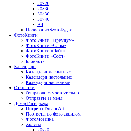
20×20
20×30
30×30
30×40
A4
Полоски из ФотоБудки
ФотоКниги
ФотоКниги «Премиум»
ФотоКниги «Слим»
ФотоКниги «Лайт»
ФотоКниги «Софт»
Блокноты
Календари
Календари магнитные
Календари настольные
Календари настенные
Открытки
Отправлю самостоятельно
Отправьте за меня
Декор Интерьера
Потреты Dream Art
Портреты по фото акрилом
ФотоМозаика
Холсты
20х20