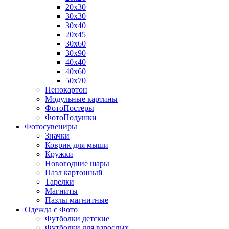
20х30
30х30
30х40
20х45
30х60
30х90
40х40
40х60
50х70
Пенокартон
Модульные картины
ФотоПостеры
ФотоПодушки
Фотоcувениры
Значки
Коврик для мыши
Кружки
Новогодние шары
Пазл картонный
Тарелки
Магниты
Пазлы магнитные
Одежда с Фото
Футболки детские
Футболки для взрослых