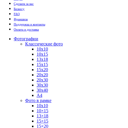
Сделаем за вас
Бизнесу
FAQ
Франшиза
Поддержка и контакты
Оплата и доставка
Фотографии
Классические фото
10х10
10х15
13х18
15х15
15х20
20х20
20х30
30х30
30х40
А4
Фото в рамке
10х10
10×15
13×18
15×15
15×20