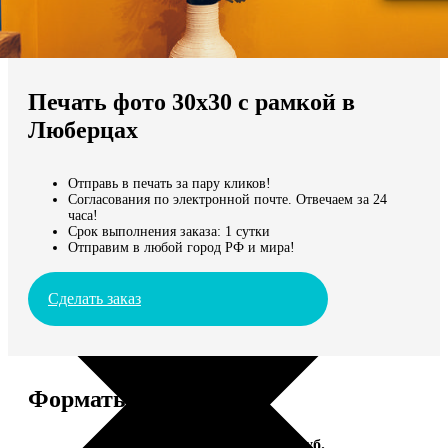
Не нашли Ваш город?
Мы доставляем по всему миру
Печать фото 30х30 с рамкой в
Продолжить без города
Люберцах
Отправь в печать за пару кликов!
Согласования по электронной почте. Отвечаем за 24
часа!
Срок выполнения заказа: 1 сутки
Отправим в любой город РФ и мира!
Сделать заказ
Форматы и цены
Услуга
Цена, руб.