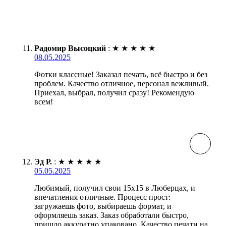
Радомир Высоцкий
:
★
★
★
★
★
08.05.2025
Фотки классные! Заказал печать, всё быстро и без
проблем. Качество отличное, персонал вежливый.
Приехал, выбрал, получил сразу! Рекомендую
всем!
Эд Р.
:
★
★
★
★
★
05.05.2025
Любимый, получил свои 15х15 в Люберцах, и
впечатления отличные. Процесс прост:
загружаешь фото, выбираешь формат, и
оформляешь заказ. Заказ обработали быстро,
пришло аккуратно упаковано. Качество печати на