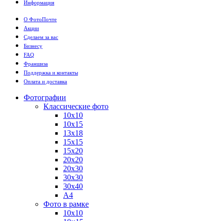
Информация
О ФотоПочте
Акции
Сделаем за вас
Бизнесу
FAQ
Франшиза
Поддержка и контакты
Оплата и доставка
Фотографии
Классические фото
10х10
10х15
13х18
15х15
15х20
20х20
20х30
30х30
30х40
А4
Фото в рамке
10х10