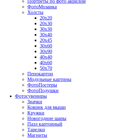
Портреты по фото акрилом
ФотоМозаика
Холсты
20х20
20х30
30х30
30х40
20х45
30х60
30х90
40х40
40х60
50х70
Пенокартон
Модульные картины
ФотоПостеры
ФотоПодушки
Фотоcувениры
Значки
Коврик для мыши
Кружки
Новогодние шары
Пазл картонный
Тарелки
Магниты