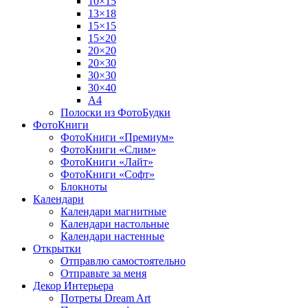
10×15
13×18
15×15
15×20
20×20
20×30
30×30
30×40
A4
Полоски из ФотоБудки
ФотоКниги
ФотоКниги «Премиум»
ФотоКниги «Слим»
ФотоКниги «Лайт»
ФотоКниги «Софт»
Блокноты
Календари
Календари магнитные
Календари настольные
Календари настенные
Открытки
Отправлю самостоятельно
Отправьте за меня
Декор Интерьера
Потреты Dream Art