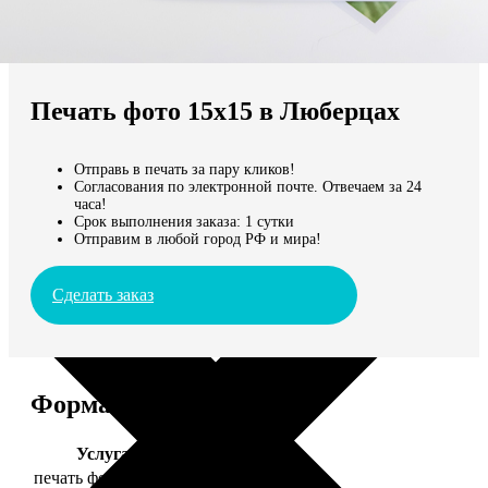
Не нашли Ваш город?
Мы доставляем по всему миру
Печать фото 15х15 в Люберцах
Продолжить без города
Отправь в печать за пару кликов!
Согласования по электронной почте. Отвечаем за 24
часа!
Срок выполнения заказа: 1 сутки
Отправим в любой город РФ и мира!
Сделать заказ
Форматы и цены
Услуга
Цена, руб.
печать фото 15х15
43