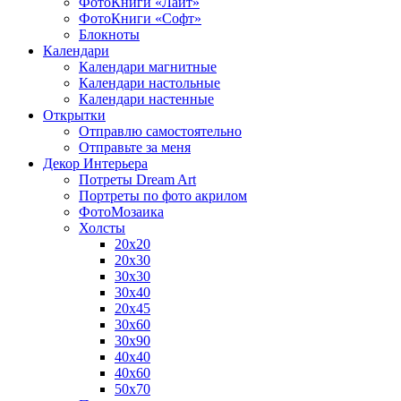
ФотоКниги «Лайт»
ФотоКниги «Софт»
Блокноты
Календари
Календари магнитные
Календари настольные
Календари настенные
Открытки
Отправлю самостоятельно
Отправьте за меня
Декор Интерьера
Потреты Dream Art
Портреты по фото акрилом
ФотоМозаика
Холсты
20х20
20х30
30х30
30х40
20х45
30х60
30х90
40х40
40х60
50х70