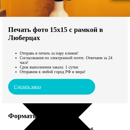
Не нашли Ваш город?
Мы доставляем по всему миру
Печать фото 15х15 с рамкой в
Продолжить без города
Люберцах
Отправь в печать за пару кликов!
Согласования по электронной почте. Отвечаем за 24
часа!
Срок выполнения заказа: 1 сутки
Отправим в любой город РФ и мира!
Сделать заказ
Форматы и цены
Услуга
Цена, руб.