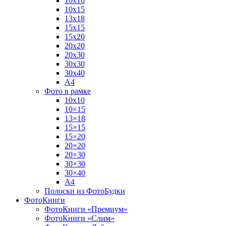
10х10
10х15
13х18
15х15
15х20
20х20
20х30
30х30
30х40
А4
Фото в рамке
10х10
10×15
13×18
15×15
15×20
20×20
20×30
30×30
30×40
A4
Полоски из ФотоБудки
ФотоКниги
ФотоКниги «Премиум»
ФотоКниги «Слим»