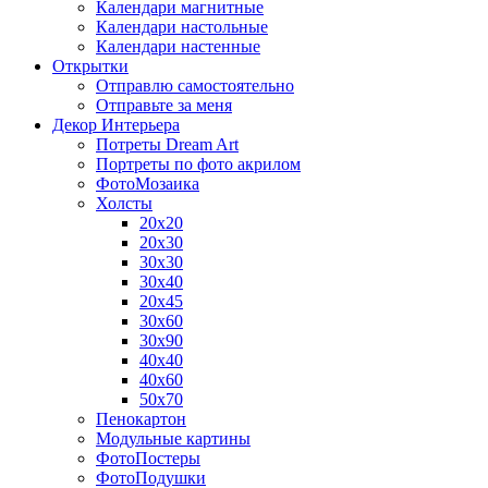
Календари магнитные
Календари настольные
Календари настенные
Открытки
Отправлю самостоятельно
Отправьте за меня
Декор Интерьера
Потреты Dream Art
Портреты по фото акрилом
ФотоМозаика
Холсты
20х20
20х30
30х30
30х40
20х45
30х60
30х90
40х40
40х60
50х70
Пенокартон
Модульные картины
ФотоПостеры
ФотоПодушки