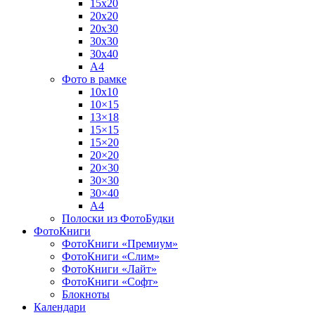
15х20
20х20
20х30
30х30
30х40
А4
Фото в рамке
10х10
10×15
13×18
15×15
15×20
20×20
20×30
30×30
30×40
A4
Полоски из ФотоБудки
ФотоКниги
ФотоКниги «Премиум»
ФотоКниги «Слим»
ФотоКниги «Лайт»
ФотоКниги «Софт»
Блокноты
Календари