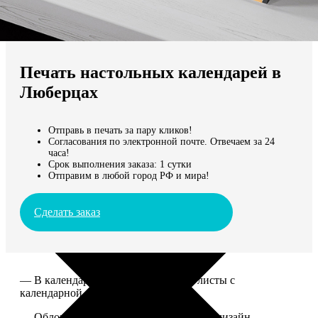
Не нашли Ваш город?
Мы доставляем по всему миру
Печать настольных календарей в
Продолжить без города
Люберцах
Отправь в печать за пару кликов!
Согласования по электронной почте. Отвечаем за 24
часа!
Срок выполнения заказа: 1 сутки
Отправим в любой город РФ и мира!
Сделать заказ
— В календаре 13 листов: обложка+листы с
календарной сеткой.
— Обложка для календаря стандартная, дизайн