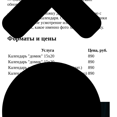
обновляем каждый год.
— В кружочек на обложку добавляем фотографию с
одной из страниц календаря. Снимок наши сотрудники
выбирают на свое усмотрение или пишите в
комментариях, какое именно фото хотите на обложку.
Форматы и цены
Услуга
Цена, руб.
Календарь "домик" 15х20
890
Календарь "домик" 15х20
890
Календарь настольный А5 210х148 (мат.)
890
Календарь настольный А5 210х148 (глянец)
890
Примеры работ