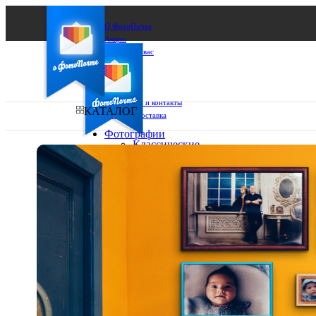
О ФотоПочте
Акции
Сделаем за вас
Бизнесу
FAQ
Франшиза
Поддержка и контакты
КАТАЛОГ
Оплата и доставка
Фотографии
Классические
фото
Ваш город:
10х10
10х15
Ваш регион доставки
13х18
15х15
Выберите из списка:
15х20
20х20
20х30
30х30
30х40
А4
Фото
в