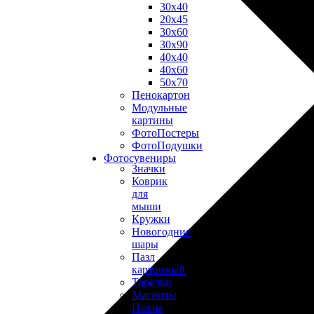
30х40
20х45
30х60
30х90
40х40
40х60
50х70
Пенокартон
Модульные
картины
ФотоПостеры
ФотоПодушки
Фотоcувениры
Значки
Коврик
для
мыши
Кружки
Новогодние
шары
Пазл
картонный
Тарелки
Магниты
Пазлы