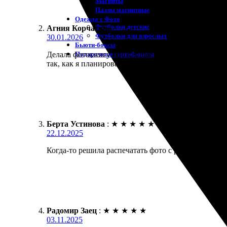
Магниты
Пазлы магнитные
Одежда с Фото
Футболки детские
Агния Корчагина
:
Футболки для взрослых
30.01.2026
Бьюти-боксы
Подарочные сертификаты
Делала фотокнигу про первый год дочки, очень пер
так, как я планировала — видимо, я сама криво све
Берта Устинова
:
★
★
★
★
★
22.12.2025
Когда-то решила распечатать фото с рамкой. Удобны
Радомир Заец
:
★
★
★
★
★
03.11.2025