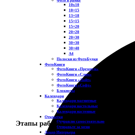
Фото в рамке
10х10
10×15
13×18
15×15
15×20
20×20
20×30
30×30
30×40
A4
Полоски из ФотоБудки
ФотоКниги
ФотоКниги «Премиум»
ФотоКниги «Слим»
ФотоКниги «Лайт»
ФотоКниги «Софт»
Блокноты
Календари
Календари магнитные
Календари настольные
Календари настенные
Открытки
Отправлю самостоятельно
Этапы работы
Отправьте за меня
Декор Интерьера