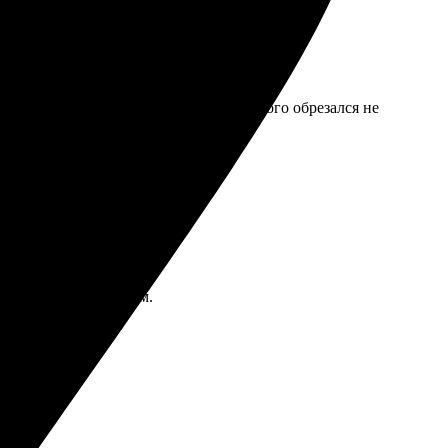
е разлетаются, но один разворот немного обрезался не
е! Рекомендую друзьям.