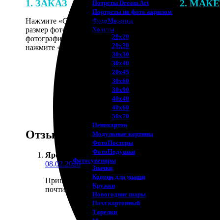
1. ЗАКАЗ
2. МАК
Потреты Dream Art
Портреты по фото акрилом
Нажмите «Сделать заказ», выберите
В процессе 
ФотоМозаика
размер фотографии и тип рамки. Загрузите
наши специ
Холсты
20х20
фотографии в онлайн-конструктор,
по указанно
20х30
нажмите «Добавить в корзину».
согласовани
30х30
30х40
20х45
30х60
30х90
40х40
40х60
50х70
Пенокартон
Отзывы
Модульные картины
ФотоПостеры
ФотоПодушки
Ярослава А.
:
Фотоcувениры
08.02.2026
Значки
Коврик для мыши
Пришла посылка с холстом, а угол помят при тран
Кружки
почти не видно.
Новогодние шары
Пазл картонный
Тарелки