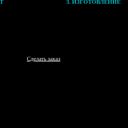
ЕТ
3. ИЗГОТОВЛЕНИЕ
подготовки заказа к печати
Оплатите заказ банковской кар
алисты могут связаться с Вами
оплаты получите подтверждение
му телефону или email для
описанием заказа. Когда отпра
я деталей.
вы получите письмо с трек-но
отслеживания.
Сделать заказ
спортировке. Написала в поддержку, без лишних вопросов отпра