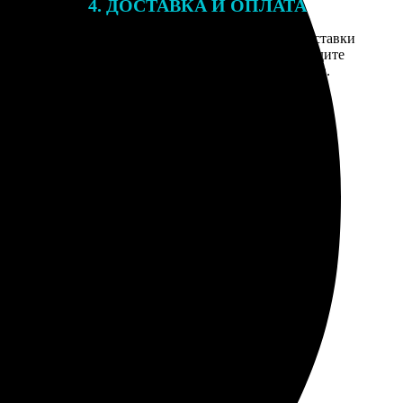
4. ДОСТАВКА И ОПЛАТА
той. После
Введите адрес и выберите способ доставки
 на email с
заказа. Если у вас есть промокод, введите
вим заказ
его в специальное поле для промокода.
мером для
вили новый. Этот тоже оставили, маленький дефект