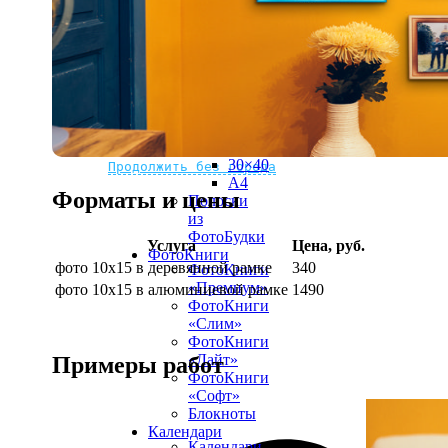
рамке
10х10
10×15
13×18
15×15
15×20
20×20
20×30
Не нашли Ваш город?
Мы доставляем по всему миру
30×30
30×40
Продолжить без города
A4
Форматы и цены
Полоски
из
ФотоБудки
Услуга
Цена, руб.
ФотоКниги
фото 10х15 в деревянной рамке
340
ФотоКниги
«Премиум»
фото 10х15 в алюминиевой рамке
1490
ФотоКниги
«Слим»
ФотоКниги
«Лайт»
Примеры работ
ФотоКниги
«Софт»
Блокноты
Календари
Календари