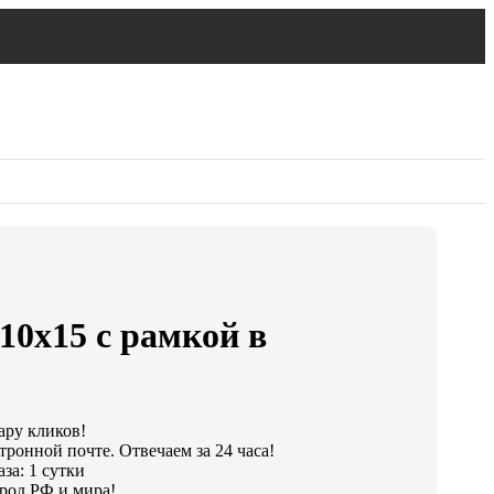
10х15 с рамкой в
ару кликов!
тронной почте. Отвечаем за 24 часа!
за: 1 сутки
род РФ и мира!