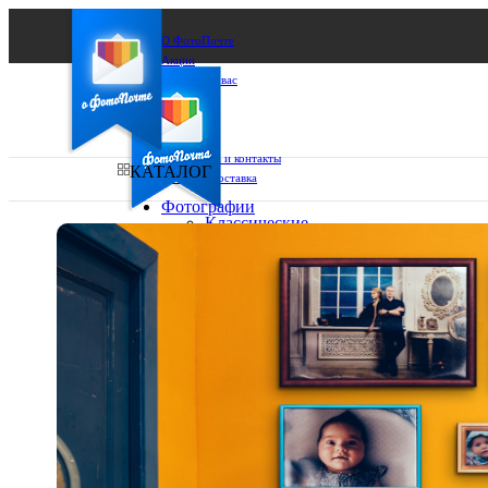
О ФотоПочте
Акции
Сделаем за вас
Бизнесу
FAQ
Франшиза
Поддержка и контакты
КАТАЛОГ
Оплата и доставка
Фотографии
Классические
фото
Ваш город:
10х10
10х15
Ваш регион доставки
13х18
15х15
Выберите из списка:
15х20
20х20
20х30
30х30
30х40
А4
Фото
в