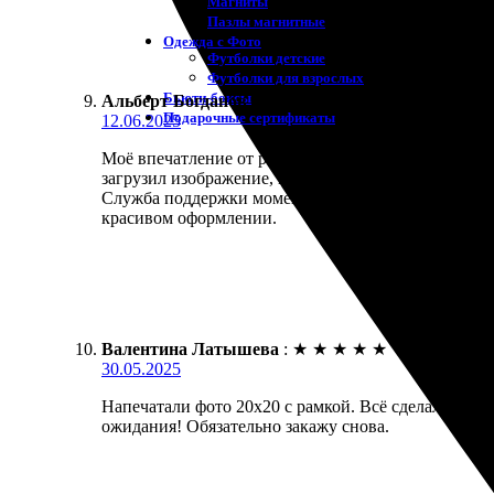
Магниты
Пазлы магнитные
Одежда с Фото
Футболки детские
Футболки для взрослых
Бьюти-боксы
Альберт Богданов
:
★
★
★
★
★
Подарочные сертификаты
12.06.2025
Моё впечатление от работы компании — отличный се
загрузил изображение, и через несколько дней уже 
Служба поддержки моментально ответила на вопрос
красивом оформлении.
Валентина Латышева
:
★
★
★
★
★
30.05.2025
Напечатали фото 20х20 с рамкой. Всё сделали быст
ожидания! Обязательно закажу снова.