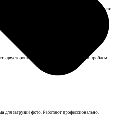
ьно, просто надо учитывать эту особенность при заказе.
ить двусторонний скотч. С самим календарем проблем
ма для загрузки фото. Работают профессионально,