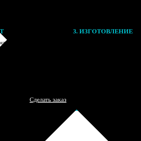
ЕТ
3. ИЗГОТОВЛЕНИЕ
ления заказа с вами свяжется
Все заказы выполняются в теч
лист, для обсуждения деталей
рабочего дня, после чего пере
ле согласования и
курьеру для доставки либо отп
я заказа по телефону и
пункт выдачи для самовывоза.
редоплаты мы приступим к его
..
Сделать заказ