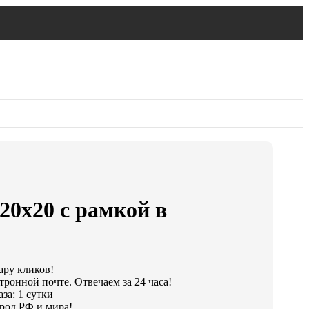
20х20 с рамкой в
ару кликов!
тронной почте. Отвечаем за 24 часа!
за: 1 сутки
род РФ и мира!