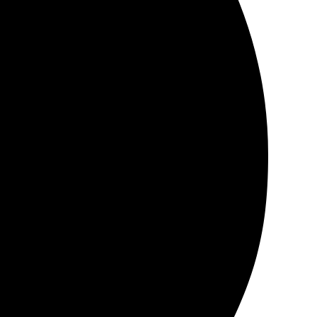
а высоте. Приятно удивили доступные цены. О
бовать.
ержек. Всё легко и удобно! Рекомендую, осталась