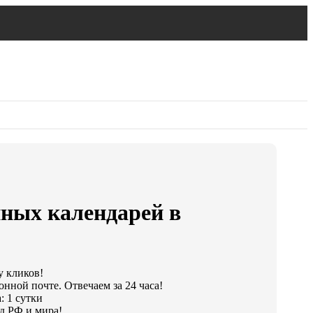
нных календарей в
у кликов!
онной почте. Отвечаем за 24 часа!
: 1 сутки
д РФ и мира!