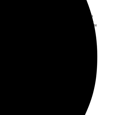
на сайте оказался интуитивно понятным, что приятно
рь пришел чуть раньше срока, что тоже порадовало.
ю теплые моменты. Обязательно воспользуюсь услугами
ивно понятно. Заказ оформил за считанные минуты.
 печати.