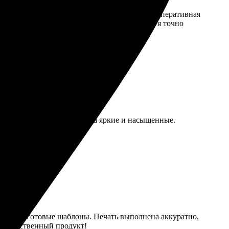
фии, сама настроила макет. Все очень легко! Оперативная
дую всем, кто ценит качественные вещи. А я точно
. Качество на высоте, цвета яркие и насыщенные.
ой, есть готовые шаблоны. Печать выполнена аккуратно,
т качественный продукт!