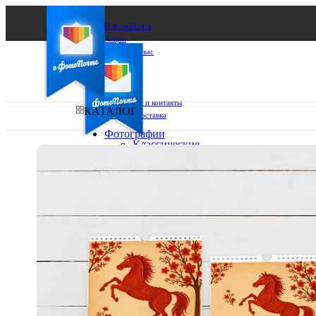
О ФотоПочте
Акции
Сделаем за вас
Бизнесу
FAQ
Франшиза
Поддержка и контакты
КАТАЛОГ
Оплата и доставка
Фотографии
Классические
фото
Ваш город:
10х10
10х15
Ваш регион доставки
13х18
15х15
Выберите из списка:
15х20
20х20
20х30
30х30
30х40
А4
Фото
в