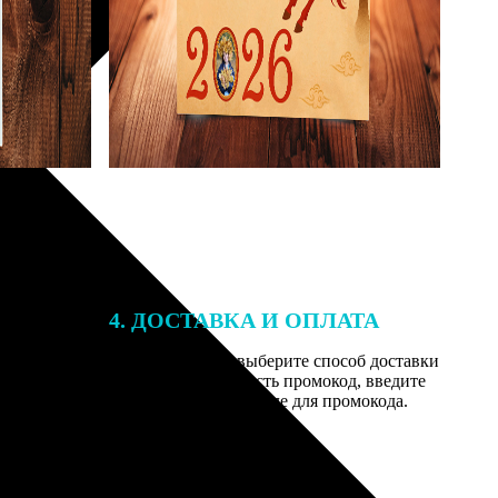
4. ДОСТАВКА И ОПЛАТА
той. После
Введите адрес и выберите способ доставки
 на email с
заказа. Если у вас есть промокод, введите
вим заказ
его в специальное поле для промокода.
мером для