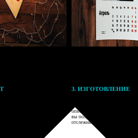
ЕТ
3. ИЗГОТОВЛЕНИЕ
подготовки заказа к печати
Оплатите заказ банковской кар
алисты могут связаться с Вами
оплаты получите подтверждение
му телефону или email для
описанием заказа. Когда отпра
я деталей.
вы получите письмо с трек-но
отслеживания.