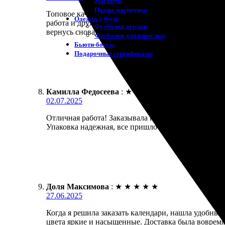
Магниты
Пазлы магнитные
Топовое качество и быстрая доставка! Сделала зака
Одежда с Фото
работа и дружелюбное обслуживание. Результат пр
Футболки детские
вернусь снова!
Футболки для взрослых
Бьюти-боксы
Подарочные сертификаты
Камилла Федосеева
:
★
★
★
★
★
02.07.2025
Отличная работа! Заказывала календари, осталась 
Упаковка надежная, все пришло в целости. Обязате
Доля Максимова
:
★
★
★
★
★
27.06.2025
Когда я решила заказать календари, нашла удобный
цвета яркие и насыщенные. Доставка была вовремя