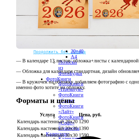
рамке
10х10
10×15
13×18
15×15
15×20
20×20
20×30
Не нашли Ваш город?
Мы доставляем по всему миру
30×30
30×40
Продолжить без города
A4
— В календаре 13 листов: обложка+листы с календарной 
Полоски
из
— Обложка для календаря стандартная, дизайн обновляе
ФотоБудки
ФотоКниги
— В кружочек на обложку добавляем фотографию с одной
ФотоКниги
именно фото хотите на обложку.
«Премиум»
ФотоКниги
Форматы и цены
«Слим»
ФотоКниги
«Лайт»
Услуга
Цена, руб.
ФотоКниги
Календарь настенный 20х20
1290
«Софт»
Календарь настенный 20х30
1390
Блокноты
Календари
Календарь настенный 30х30
1590
Календари