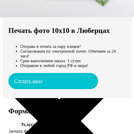
Не нашли Ваш город?
Мы доставляем по всему миру
Печать фото 10х10 в Люберцах
Продолжить без города
Отправь в печать за пару кликов!
Согласования по электронной почте. Отвечаем за 24
часа!
Срок выполнения заказа: 1 сутки
Отправим в любой город РФ и мира!
Сделать заказ
Форматы и цены
Услуга
Цена, руб.
печать фото 10х10
19