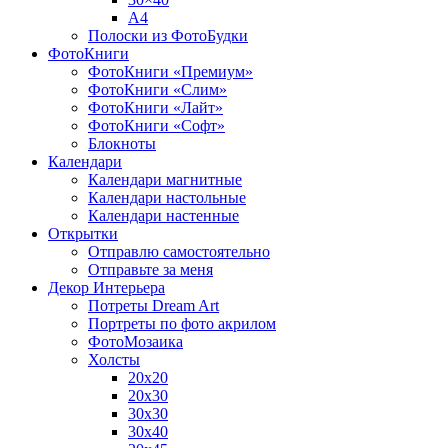
A4
Полоски из ФотоБудки
ФотоКниги
ФотоКниги «Премиум»
ФотоКниги «Слим»
ФотоКниги «Лайт»
ФотоКниги «Софт»
Блокноты
Календари
Календари магнитные
Календари настольные
Календари настенные
Открытки
Отправлю самостоятельно
Отправьте за меня
Декор Интерьера
Потреты Dream Art
Портреты по фото акрилом
ФотоМозаика
Холсты
20х20
20х30
30х30
30х40