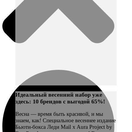
Идеальный весенний набор уже
здесь: 10 брендов с выгодой 65%!
Весна — время быть красивой, и мы
знаем, как! Специальное весеннее издание
Бьюти-бокса Леди Mail x Aura Project by