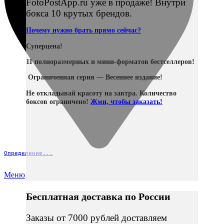
FotoPostApp.ru уже в продаже! Внутри
бокса 10 крутых брендов.
Почему нужно брать прямо сейчас?
Суперцена!
11 полноразмерных и мини-форматов бестселлеров!
Ограниченная серия — Весеннее издание!
Не откладывай красоту на завтра. Количество
боксов ограничено!
Жми, чтобы заказать!
Определение...
Меню
Бесплатная доставка по России
Заказы от 7000 рублей доставляем