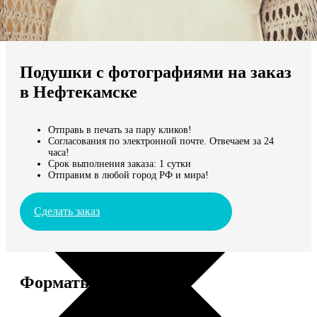
Не нашли Ваш город?
Мы доставляем по всему миру
Подушки с фотографиями на заказ
Продолжить без города
в Нефтекамске
Отправь в печать за пару кликов!
Согласования по электронной почте. Отвечаем за 24
часа!
Срок выполнения заказа: 1 сутки
Отправим в любой город РФ и мира!
Сделать заказ
Форматы и цены
Услуга
Цена, руб.