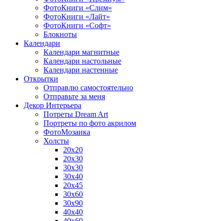
ФотоКниги «Слим»
ФотоКниги «Лайт»
ФотоКниги «Софт»
Блокноты
Календари
Календари магнитные
Календари настольные
Календари настенные
Открытки
Отправлю самостоятельно
Отправьте за меня
Декор Интерьера
Потреты Dream Art
Портреты по фото акрилом
ФотоМозаика
Холсты
20х20
20х30
30х30
30х40
20х45
30х60
30х90
40х40
40х60