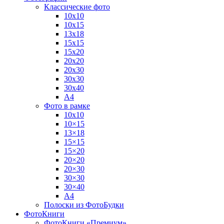
Классические фото
10х10
10х15
13х18
15х15
15х20
20х20
20х30
30х30
30х40
А4
Фото в рамке
10х10
10×15
13×18
15×15
15×20
20×20
20×30
30×30
30×40
A4
Полоски из ФотоБудки
ФотоКниги
ФотоКниги «Премиум»