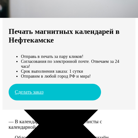
Не нашли Ваш город?
Мы доставляем по всему миру
Печать магнитных календарей в
Продолжить без города
Нефтекамске
Отправь в печать за пару кликов!
Согласования по электронной почте. Отвечаем за 24
часа!
Срок выполнения заказа: 1 сутки
Отправим в любой город РФ и мира!
Сделать заказ
— В календаре 13 листов: обложка+листы с
календарной сеткой.
— Обложка для календаря стандартная, дизайн