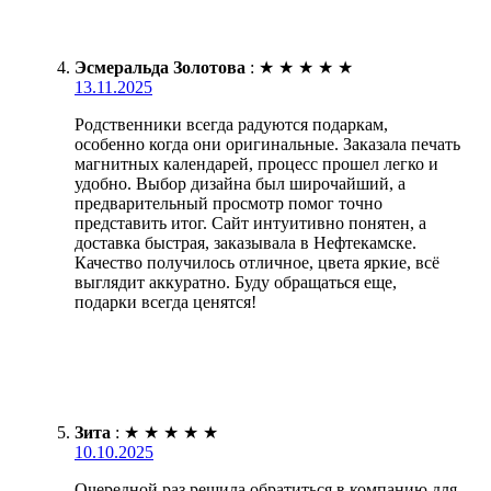
Эсмеральда Золотова
:
★
★
★
★
★
13.11.2025
Родственники всегда радуются подаркам,
особенно когда они оригинальные. Заказала печать
магнитных календарей, процесс прошел легко и
удобно. Выбор дизайна был широчайший, а
предварительный просмотр помог точно
представить итог. Сайт интуитивно понятен, а
доставка быстрая, заказывала в Нефтекамске.
Качество получилось отличное, цвета яркие, всё
выглядит аккуратно. Буду обращаться еще,
подарки всегда ценятся!
Зита
:
★
★
★
★
★
10.10.2025
Очередной раз решила обратиться в компанию для