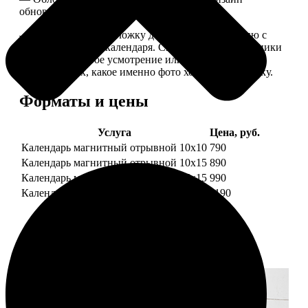
обновляем каждый год.
— В кружочек на обложку добавляем фотографию с
одной из страниц календаря. Снимок наши сотрудники
выбирают на свое усмотрение или пишите в
комментариях, какое именно фото хотите на обложку.
Форматы и цены
Услуга
Цена, руб.
Календарь магнитный отрывной 10x10
790
Календарь магнитный отрывной 10x15
890
Календарь магнитный отрывной 15x15
990
Календарь магнитный отрывной 15x20
1190
Примеры работ