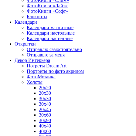
ФотоКниги «Слим»
ФотоКниги «Лайт»
ФотоКниги «Софт»
Блокноты
Календари
Календари магнитные
Календари настольные
Календари настенные
Открытки
Отправлю самостоятельно
Отправьте за меня
Декор Интерьера
Потреты Dream Art
Портреты по фото акрилом
ФотоМозаика
Холсты
20х20
20х30
30х30
30х40
20х45
30х60
30х90
40х40
40х60