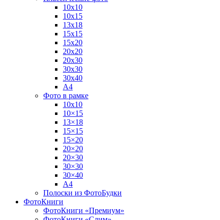
10х10
10х15
13х18
15х15
15х20
20х20
20х30
30х30
30х40
А4
Фото в рамке
10х10
10×15
13×18
15×15
15×20
20×20
20×30
30×30
30×40
A4
Полоски из ФотоБудки
ФотоКниги
ФотоКниги «Премиум»
ФотоКниги «Слим»