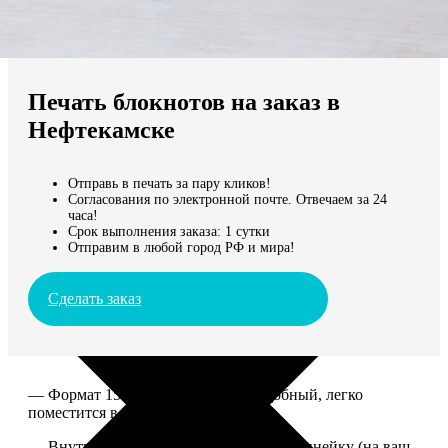
Не нашли Ваш город?
Мы доставляем по всему миру
Печать блокнотов на заказ в
Продолжить без города
Нефтекамске
Отправь в печать за пару кликов!
Согласования по электронной почте. Отвечаем за 24
часа!
Срок выполнения заказа: 1 сутки
Отправим в любой город РФ и мира!
Сделать заказ
— Формат 15*20. Компактный и удобный, легко
поместится в сумку или рюкзак.
— Внутри 100 страниц в клетку или в линейку (на ваш