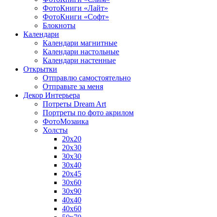
ФотоКниги «Лайт»
ФотоКниги «Софт»
Блокноты
Календари
Календари магнитные
Календари настольные
Календари настенные
Открытки
Отправлю самостоятельно
Отправьте за меня
Декор Интерьера
Потреты Dream Art
Портреты по фото акрилом
ФотоМозаика
Холсты
20х20
20х30
30х30
30х40
20х45
30х60
30х90
40х40
40х60