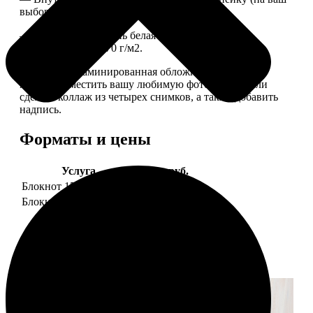
выбор), скрепленных сбоку скобой.
— Приятная на ощупь белая сатиновая бумага
плотностью 150-170 г/м2.
— Плотная ламинированная обложка. На обложке
можно разместить вашу любимую фотографию или
сделать коллаж из четырех снимков, а также добавить
надпись.
Форматы и цены
Услуга
Цена, руб.
Блокнот 15х20 клетка
990
Блокнот 15х20 линейка
990
Примеры работ