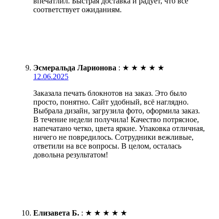
впечатлил. Быстрая доставка и радует, что всё
соответствует ожиданиям.
Эсмеральда Ларионова
:
★
★
★
★
★
12.06.2025
Заказала печать блокнотов на заказ. Это было
просто, понятно. Сайт удобный, всё наглядно.
Выбрала дизайн, загрузила фото, оформила заказ.
В течение недели получила! Качество потрясное,
напечатано четко, цвета яркие. Упаковка отличная,
ничего не повредилось. Сотрудники вежливые,
ответили на все вопросы. В целом, осталась
довольна результатом!
Елизавета Б.
:
★
★
★
★
★