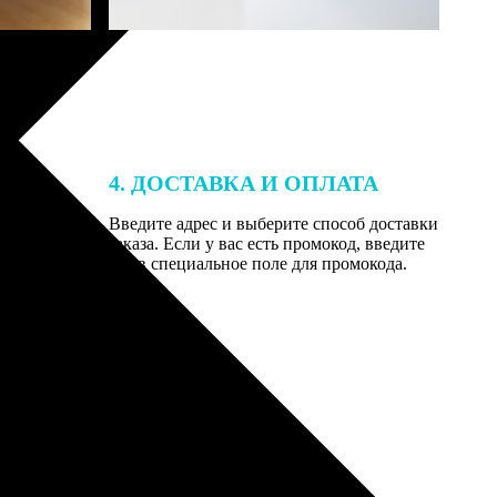
4. ДОСТАВКА И ОПЛАТА
той. После
Введите адрес и выберите способ доставки
 на email с
заказа. Если у вас есть промокод, введите
вим заказ
его в специальное поле для промокода.
мером для