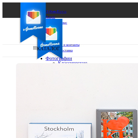
О ФотоПочте
Акции
Сделаем за вас
Бизнесу
FAQ
Франшиза
Поддержка и контакты
КАТАЛОГ
Оплата и доставка
Фотографии
Классические
фото
Ваш город:
10х10
10х15
Ваш регион доставки
13х18
15х15
Выберите из списка:
15х20
20х20
20х30
30х30
30х40
А4
Фото
в