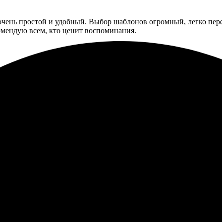
очень простой и удобный. Выбор шаблонов огромный, легко пере
комендую всем, кто ценит воспоминания.
азал фотокнигу – быстро, удобно, без проблем. Результат порадо
яркая, цвета насыщенные, качество фото прекрасное. Процесс о
зательно вернусь за новыми заказами!