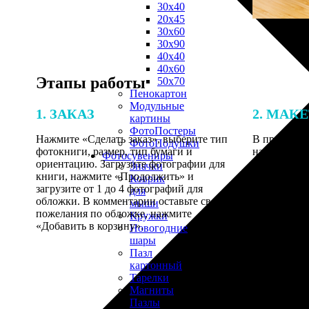
30х40
20х45
30х60
30х90
40х40
40х60
Этапы работы
50х70
Пенокартон
Модульные
1. ЗАКАЗ
2. МАК
картины
ФотоПостеры
Нажмите «Сделать заказ», выберите тип
В процессе 
ФотоПодушки
фотокниги, размер, тип бумаги и
наши специ
Фотоcувениры
ориентацию. Загрузите фотографии для
по указанно
Значки
книги, нажмите «Продолжить» и
согласовани
Коврик
загрузите от 1 до 4 фотографий для
для
обложки. В комментарии оставьте свои
мыши
пожелания по обложке, нажмите
Кружки
«Добавить в корзину».
Новогодние
шары
Пазл
картонный
Тарелки
Магниты
Пазлы