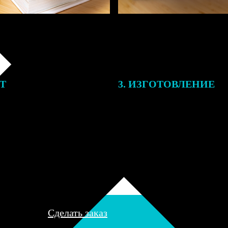
ЕТ
3. ИЗГОТОВЛЕНИЕ
подготовки заказа к печати
Оплатите заказ банковской кар
алисты могут связаться с Вами
оплаты получите подтверждение
му телефону или email для
описанием заказа. Когда отпра
я деталей.
вы получите письмо с трек-но
отслеживания.
Сделать заказ