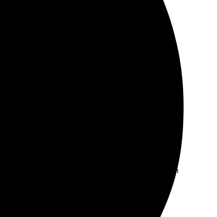
 удобный: загрузила фото, выбрала обложку, добавила
тивной, упаковано было аккуратно. Всё, как я и
раметры, добавила фотографии. Все сделано быстро и
ндую всем!