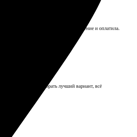
ростым: загрузила фото, выбрала оформление и оплатила.
нивший мои воспоминания!
онсультант помогла выбрать лучший вариант, всё
нова.