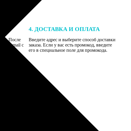
4. ДОСТАВКА И ОПЛАТА
той. После
Введите адрес и выберите способ доставки
 на email с
заказа. Если у вас есть промокод, введите
вим заказ
его в специальное поле для промокода.
мером для