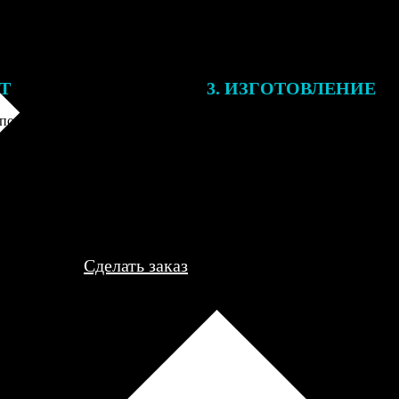
ЕТ
3. ИЗГОТОВЛЕНИЕ
подготовки заказа к печати
Оплатите заказ банковской кар
алисты могут связаться с Вами
оплаты получите подтверждение
му телефону или email для
описанием заказа. Когда отпра
я деталей.
вы получите письмо с трек-но
отслеживания.
Сделать заказ