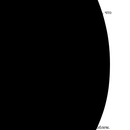
ображение, выбрала оформление и оплатила. Удобно, что
куратной, и курьер принес именно то, что ожидала.
но понятный. Доставили быстро, качество на высоте.
рмления прост и удобен. Все четко — никаких проблем.