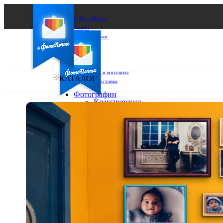
О ФотоПочте
Акции
Сделаем за вас
Бизнесу
FAQ
Франшиза
Поддержка и контакты
КАТАЛОГ
Оплата и доставка
Фотографии
Классические
фото
Ваш город:
10х10
10х15
Ваш регион доставки
13х18
15х15
Выберите из списка:
15х20
20х20
20х30
30х30
30х40
А4
Фото
в