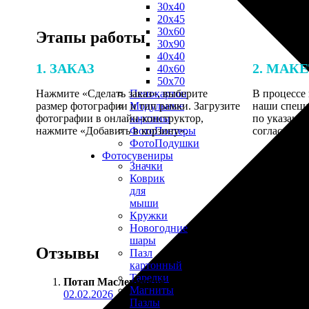
30х40
20х45
30х60
Этапы работы
30х90
40х40
1. ЗАКАЗ
2. МАК
40х60
50х70
Нажмите «Сделать заказ», выберите
В процессе 
Пенокартон
размер фотографии и тип рамки. Загрузите
наши специ
Модульные
фотографии в онлайн-конструктор,
по указанно
картины
нажмите «Добавить в корзину».
согласовани
ФотоПостеры
ФотоПодушки
Фотоcувениры
Значки
Коврик
для
мыши
Кружки
Новогодние
шары
Отзывы
Пазл
картонный
Тарелки
Потап Масленников
:
Магниты
02.02.2026
Пазлы