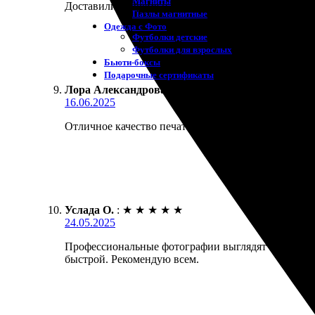
Магниты
Доставили вовремя и аккуратно упаковано. Рекоме
Пазлы магнитные
Одежда с Фото
Футболки детские
Футболки для взрослых
Бьюти-боксы
Подарочные сертификаты
Лора Александрова
:
★
★
★
★
★
16.06.2025
Отличное качество печати! Быстрое оформление зак
Услада О.
:
★
★
★
★
★
24.05.2025
Профессиональные фотографии выглядят превосходно
быстрой. Рекомендую всем.