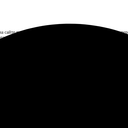
 на сайте простое, все понятно. Прием заказа моментальный, о
деально подошла. Упаковка надежная, ничего не повредилось. Оч
10 с рамкой. Процесс оказался быстрым и простым. Оформил чер
льзоваться услугами!