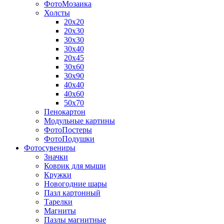
ФотоМозаика
Холсты
20х20
20х30
30х30
30х40
20х45
30х60
30х90
40х40
40х60
50х70
Пенокартон
Модульные картины
ФотоПостеры
ФотоПодушки
Фотоcувениры
Значки
Коврик для мыши
Кружки
Новогодние шары
Пазл картонный
Тарелки
Магниты
Пазлы магнитные