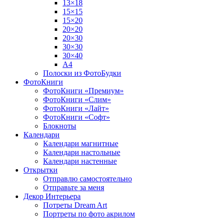
13×18
15×15
15×20
20×20
20×30
30×30
30×40
A4
Полоски из ФотоБудки
ФотоКниги
ФотоКниги «Премиум»
ФотоКниги «Слим»
ФотоКниги «Лайт»
ФотоКниги «Софт»
Блокноты
Календари
Календари магнитные
Календари настольные
Календари настенные
Открытки
Отправлю самостоятельно
Отправьте за меня
Декор Интерьера
Потреты Dream Art
Портреты по фото акрилом