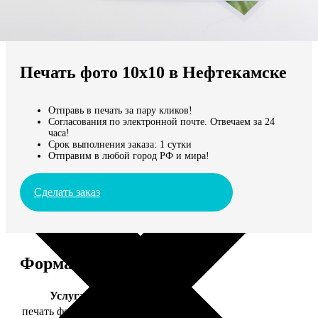
Не нашли Ваш город?
Мы доставляем по всему миру
Печать фото 10х10 в Нефтекамске
Продолжить без города
Отправь в печать за пару кликов!
Согласования по электронной почте. Отвечаем за 24
часа!
Срок выполнения заказа: 1 сутки
Отправим в любой город РФ и мира!
Сделать заказ
Форматы и цены
Услуга
Цена, руб.
печать фото 10х10
19