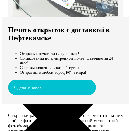
Не нашли Ваш город?
Мы доставляем по всему миру
Печать открыток с доставкой в
Продолжить без города
Нефтекамске
Отправь в печать за пару кликов!
Согласования по электронной почте. Отвечаем за 24
часа!
Срок выполнения заказа: 1 сутки
Отправим в любой город РФ и мира!
Сделать заказ
Открытки размером 10*15, вы можете разместить на них
любые фотографии. Печатаем на плотной мелованной
фотобумаге плотностью 300 г/м2. Мы пришлем