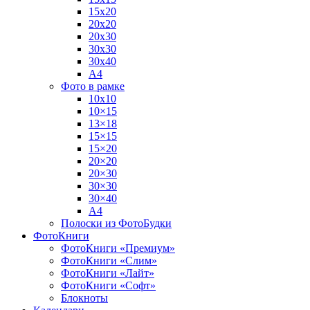
15х20
20х20
20х30
30х30
30х40
А4
Фото в рамке
10х10
10×15
13×18
15×15
15×20
20×20
20×30
30×30
30×40
A4
Полоски из ФотоБудки
ФотоКниги
ФотоКниги «Премиум»
ФотоКниги «Слим»
ФотоКниги «Лайт»
ФотоКниги «Софт»
Блокноты