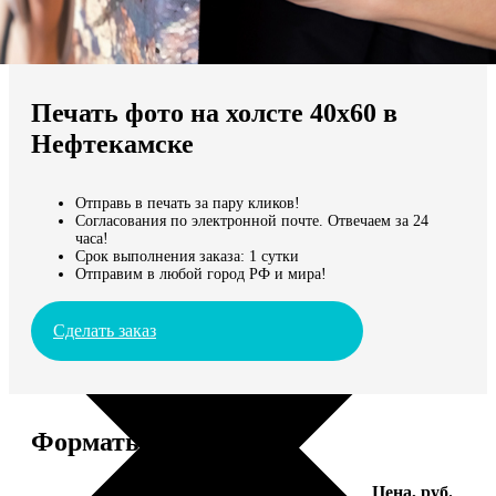
Не нашли Ваш город?
Мы доставляем по всему миру
Печать фото на холсте 40х60 в
Продолжить без города
Нефтекамске
Отправь в печать за пару кликов!
Согласования по электронной почте. Отвечаем за 24
часа!
Срок выполнения заказа: 1 сутки
Отправим в любой город РФ и мира!
Сделать заказ
Форматы и цены
Услуга
Цена, руб.