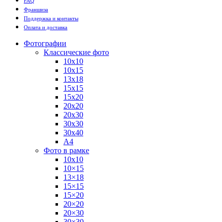
FAQ
Франшиза
Поддержка и контакты
Оплата и доставка
Фотографии
Классические фото
10х10
10х15
13х18
15х15
15х20
20х20
20х30
30х30
30х40
А4
Фото в рамке
10х10
10×15
13×18
15×15
15×20
20×20
20×30
30×30