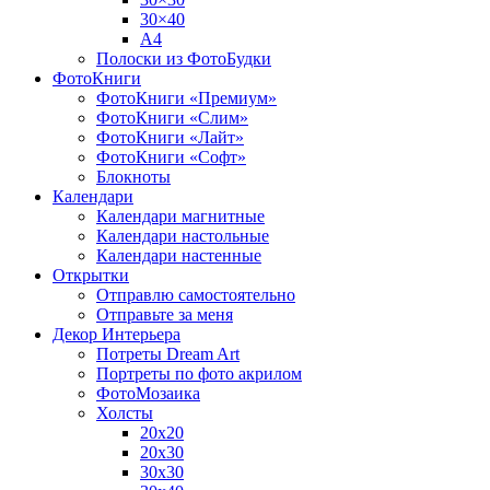
30×40
A4
Полоски из ФотоБудки
ФотоКниги
ФотоКниги «Премиум»
ФотоКниги «Слим»
ФотоКниги «Лайт»
ФотоКниги «Софт»
Блокноты
Календари
Календари магнитные
Календари настольные
Календари настенные
Открытки
Отправлю самостоятельно
Отправьте за меня
Декор Интерьера
Потреты Dream Art
Портреты по фото акрилом
ФотоМозаика
Холсты
20х20
20х30
30х30