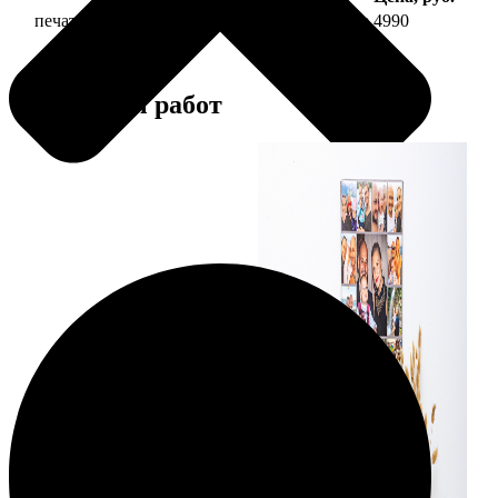
печать фото на холсте 40х60 на подрамнике
4990
Примеры работ