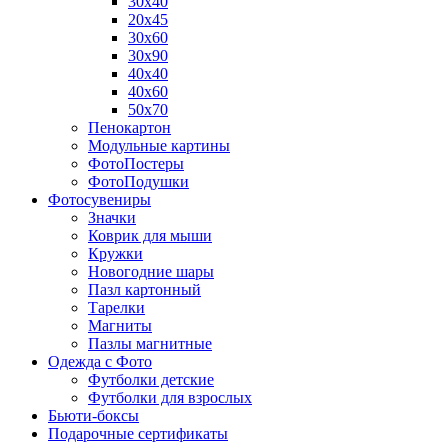
30х40
20х45
30х60
30х90
40х40
40х60
50х70
Пенокартон
Модульные картины
ФотоПостеры
ФотоПодушки
Фотоcувениры
Значки
Коврик для мыши
Кружки
Новогодние шары
Пазл картонный
Тарелки
Магниты
Пазлы магнитные
Одежда с Фото
Футболки детские
Футболки для взрослых
Бьюти-боксы
Подарочные сертификаты