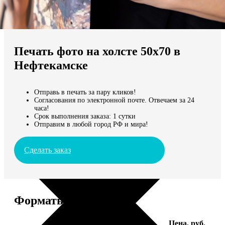
Не нашли Ваш город?
Мы доставляем по всему миру
Печать фото на холсте 50х70 в
Продолжить без города
Нефтекамске
Отправь в печать за пару кликов!
Согласования по электронной почте. Отвечаем за 24
часа!
Срок выполнения заказа: 1 сутки
Отправим в любой город РФ и мира!
Сделать заказ
Форматы и цены
Услуга
Цена, руб.