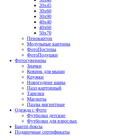
20х45
30х60
30х90
40х40
40х60
50х70
Пенокартон
Модульные картины
ФотоПостеры
ФотоПодушки
Фотоcувениры
Значки
Коврик для мыши
Кружки
Новогодние шары
Пазл картонный
Тарелки
Магниты
Пазлы магнитные
Одежда с Фото
Футболки детские
Футболки для взрослых
Бьюти-боксы
Подарочные сертификаты