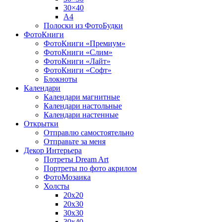
30×40
A4
Полоски из ФотоБудки
ФотоКниги
ФотоКниги «Премиум»
ФотоКниги «Слим»
ФотоКниги «Лайт»
ФотоКниги «Софт»
Блокноты
Календари
Календари магнитные
Календари настольные
Календари настенные
Открытки
Отправлю самостоятельно
Отправьте за меня
Декор Интерьера
Потреты Dream Art
Портреты по фото акрилом
ФотоМозаика
Холсты
20х20
20х30
30х30
30х40