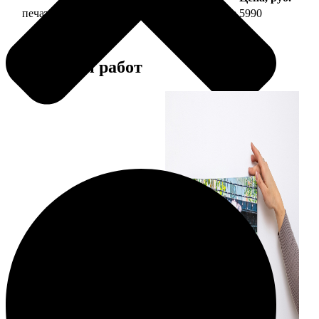
печать фото на холсте 50х70 на подрамнике
5990
Примеры работ