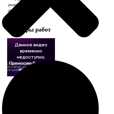
диаметр 37 мм
130
диаметр 56 мм
150
Примеры работ
Этапы работы