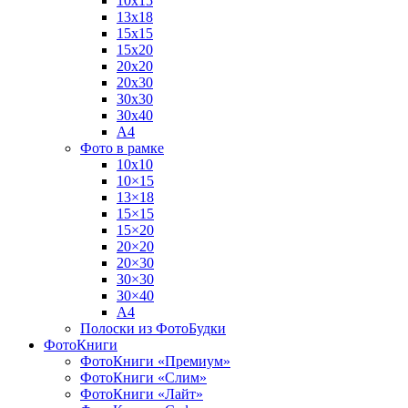
10х15
13х18
15х15
15х20
20х20
20х30
30х30
30х40
А4
Фото в рамке
10х10
10×15
13×18
15×15
15×20
20×20
20×30
30×30
30×40
A4
Полоски из ФотоБудки
ФотоКниги
ФотоКниги «Премиум»
ФотоКниги «Слим»
ФотоКниги «Лайт»