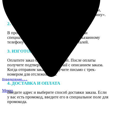
1. ЗАКАЗ
Нажмите «Сделать заказ», выберите тип продукции,
загрузите фотографии, нажмите «Добавить в корзину».
2. МАКЕТ
В процессе подготовки заказа к печати наши
специалисты могут связаться с Вами по указанному
телефону или email для согласования деталей.
3. ИЗГОТОВЛЕНИЕ
Оплатите заказ банковской картой. После оплаты
получите подтверждение на email с описанием заказа.
Когда отправим заказ вы получите письмо с трек-
номером для отслеживания.
Определение...
4. ДОСТАВКА И ОПЛАТА
Меню
Введите адрес и выберите способ доставки заказа. Если
у вас есть промокод, введите его в специальное поле для
промокода.