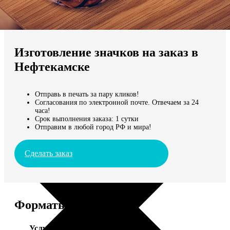
Не нашли Ваш город?
Мы доставляем по всему миру
Изготовление значков на заказ в
Продолжить без города
Нефтекамске
Отправь в печать за пару кликов!
Согласования по электронной почте. Отвечаем за 24
часа!
Срок выполнения заказа: 1 сутки
Отправим в любой город РФ и мира!
Сделать заказ
Форматы и цены
Услуга
Цена, руб.