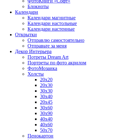
ФотоКниги «Софт»
Блокноты
Календари
Календари магнитные
Календари настольные
Календари настенные
Открытки
Отправлю самостоятельно
Отправьте за меня
Декор Интерьера
Потреты Dream Art
Портреты по фото акрилом
ФотоМозаика
Холсты
20х20
20х30
30х30
30х40
20х45
30х60
30х90
40х40
40х60
50х70
Пенокартон