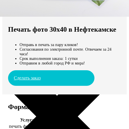
Не нашли Ваш город?
Мы доставляем по всему миру
Печать фото 30х40 в Нефтекамске
Продолжить без города
Отправь в печать за пару кликов!
Согласования по электронной почте. Отвечаем за 24
часа!
Срок выполнения заказа: 1 сутки
Отправим в любой город РФ и мира!
Сделать заказ
Форматы и цены
Услуга
Цена, руб.
печать фото 30х40
199