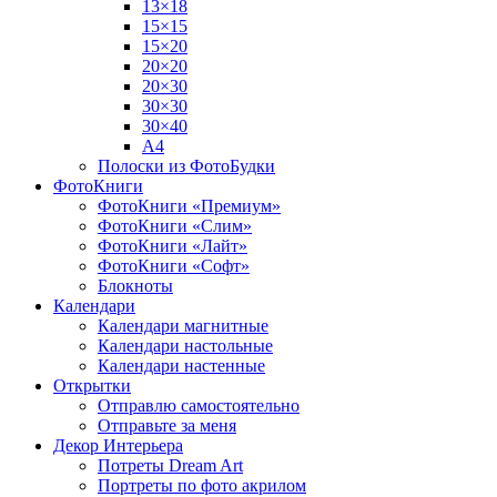
13×18
15×15
15×20
20×20
20×30
30×30
30×40
A4
Полоски из ФотоБудки
ФотоКниги
ФотоКниги «Премиум»
ФотоКниги «Слим»
ФотоКниги «Лайт»
ФотоКниги «Софт»
Блокноты
Календари
Календари магнитные
Календари настольные
Календари настенные
Открытки
Отправлю самостоятельно
Отправьте за меня
Декор Интерьера
Потреты Dream Art
Портреты по фото акрилом