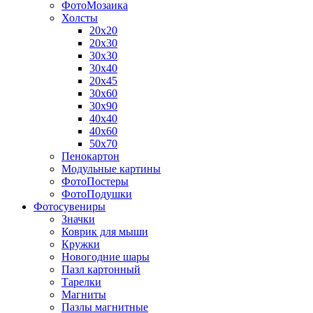
ФотоМозаика
Холсты
20х20
20х30
30х30
30х40
20х45
30х60
30х90
40х40
40х60
50х70
Пенокартон
Модульные картины
ФотоПостеры
ФотоПодушки
Фотоcувениры
Значки
Коврик для мыши
Кружки
Новогодние шары
Пазл картонный
Тарелки
Магниты
Пазлы магнитные