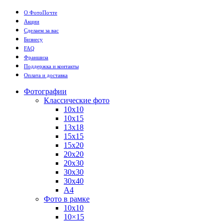
О ФотоПочте
Акции
Сделаем за вас
Бизнесу
FAQ
Франшиза
Поддержка и контакты
Оплата и доставка
Фотографии
Классические фото
10х10
10х15
13х18
15х15
15х20
20х20
20х30
30х30
30х40
А4
Фото в рамке
10х10
10×15