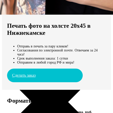
Не нашли Ваш город?
Мы доставляем по всему миру
Печать фото на холсте 20х45 в
Продолжить без города
Нижнекамске
Отправь в печать за пару кликов!
Согласования по электронной почте. Отвечаем за 24
часа!
Срок выполнения заказа: 1 сутки
Отправим в любой город РФ и мира!
Сделать заказ
Форматы и цены
Услуга
Цена, руб.