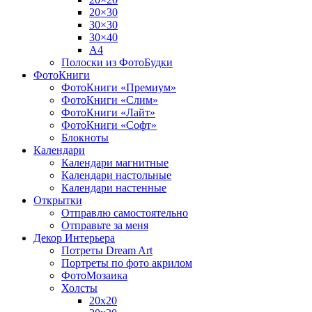
20×30
30×30
30×40
A4
Полоски из ФотоБудки
ФотоКниги
ФотоКниги «Премиум»
ФотоКниги «Слим»
ФотоКниги «Лайт»
ФотоКниги «Софт»
Блокноты
Календари
Календари магнитные
Календари настольные
Календари настенные
Открытки
Отправлю самостоятельно
Отправьте за меня
Декор Интерьера
Потреты Dream Art
Портреты по фото акрилом
ФотоМозаика
Холсты
20х20