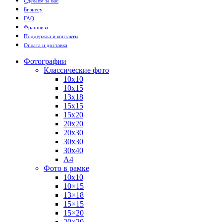
Сделаем за вас
Бизнесу
FAQ
Франшиза
Поддержка и контакты
Оплата и доставка
Фотографии
Классические фото
10х10
10х15
13х18
15х15
15х20
20х20
20х30
30х30
30х40
А4
Фото в рамке
10х10
10×15
13×18
15×15
15×20
20×20