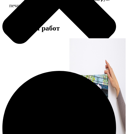
печать фото на холсте с подрамником
2490
Примеры работ