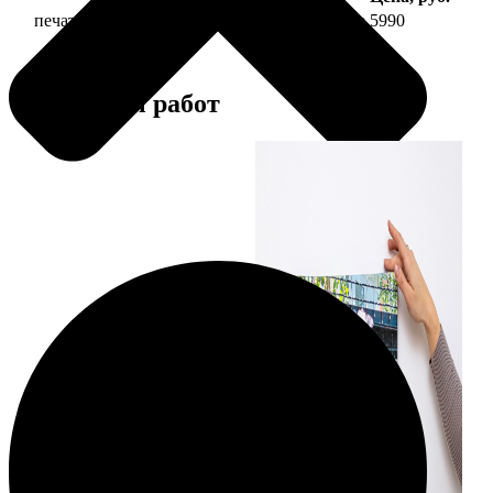
печать фото на холсте 50х70 на подрамнике
5990
Примеры работ