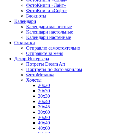
ФотоКниги «Лайт»
ФотоКниги «Софт»
Блокноты
Календари
Календари магнитные
Календари настольные
Календари настенные
Открытки
Отправлю самостоятельно
Отправьте за меня
Декор Интерьера
Потреты Dream Art
Портреты по фото акрилом
ФотоМозаика
Холсты
20х20
20х30
30х30
30х40
20х45
30х60
30х90
40х40
40х60