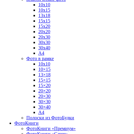
10х10
10х15
13х18
15х15
15х20
20х20
20х30
30х30
30х40
А4
Фото в рамке
10х10
10×15
13×18
15×15
15×20
20×20
20×30
30×30
30×40
A4
Полоски из ФотоБудки
ФотоКниги
ФотоКниги «Премиум»
ФотоКниги «Слим»