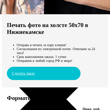
Не нашли Ваш город?
Мы доставляем по всему миру
Печать фото на холсте 50х70 в
Продолжить без города
Нижнекамске
Отправь в печать за пару кликов!
Согласования по электронной почте. Отвечаем за 24
часа!
Срок выполнения заказа: 1 сутки
Отправим в любой город РФ и мира!
Сделать заказ
Форматы и цены
Услуга
Цена, руб.