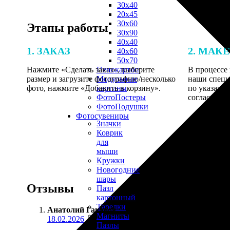
30х40
20х45
30х60
Этапы работы
30х90
40х40
1. ЗАКАЗ
2. МАК
40х60
50х70
Нажмите «Сделать заказ», выберите
В процессе 
Пенокартон
размер и загрузите фотографию/несколько
наши специ
Модульные
фото, нажмите «Добавить в корзину».
по указанно
картины
согласовани
ФотоПостеры
ФотоПодушки
Фотоcувениры
Значки
Коврик
для
мыши
Кружки
Новогодние
шары
Отзывы
Пазл
картонный
Тарелки
Анатолий Гакабов
:
Магниты
18.02.2026
Пазлы