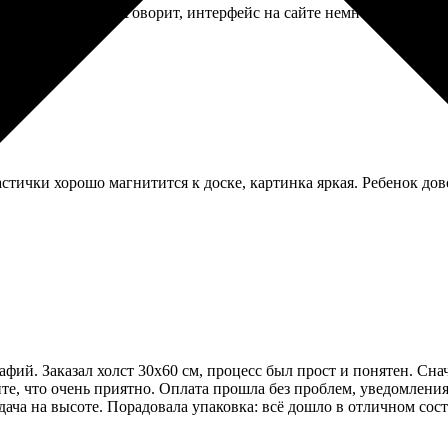
 себе фотокнигу. Говорит, интерфейс на сайте немного запутан
стички хорошо магнитится к доске, картинка яркая. Ребенок дово
ий. Заказал холст 30х60 см, процесс был прост и понятен. Снач
те, что очень приятно. Оплата прошла без проблем, уведомления 
ача на высоте. Порадовала упаковка: всё дошло в отличном сост