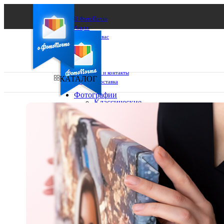
О ФотоПочте
Акции
Сделаем за вас
Бизнесу
FAQ
Франшиза
Поддержка и контакты
КАТАЛОГ
Оплата и доставка
Фотографии
Классические
фото
Ваш город:
10х10
10х15
Ваш регион доставки
13х18
15х15
Выберите из списка:
15х20
20х20
20х30
30х30
30х40
А4
Фото
в