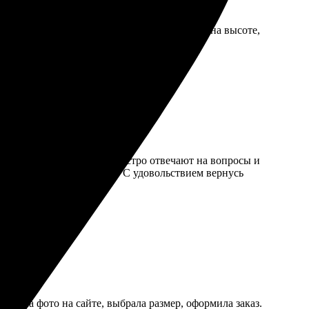
быстро ответил на вопросы. Качество печати на высоте,
 интуитивно. Менеджеры быстро отвечают на вопросы и
вета яркие и насыщенные. С удовольствием вернусь
ужала фото на сайте, выбрала размер, оформила заказ.