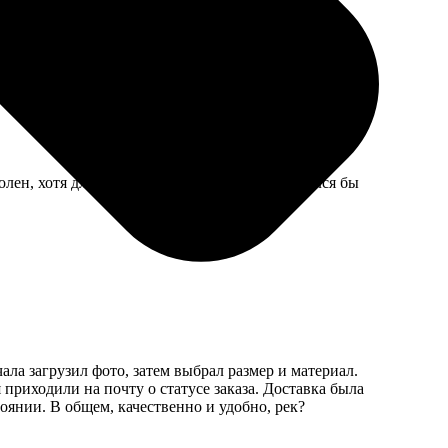
ный, но с техподдержой быстро разобрались.
лен, хотя для взрослого человека пазл показался бы
ала загрузил фото, затем выбрал размер и материал.
приходили на почту о статусе заказа. Доставка была
оянии. В общем, качественно и удобно, рек?