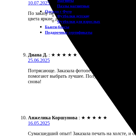
Магниты
10.07.2025
Пазлы магнитные
Одежда с Фото
По заказу печати на холсте могу сказать, что всё 
Футболки детские
цвета яркие, детали четкие. Доставили вовремя, уп
Футболки для взрослых
Бьюти-боксы
Подарочные сертификаты
Диана Д.
:
★
★
★
★
★
25.06.2025
Потрясающе. Заказала фотопечать на холсте, и ос
помогают выбрать лучшее. Получила работу в срок
снова!
Анжелика Коршунова
:
★
★
★
★
★
16.05.2025
Сумасшедший опыт! Заказала печать на холсте, и о