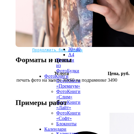
рамке
10х10
10×15
13×18
15×15
15×20
20×20
20×30
Не нашли Ваш город?
Мы доставляем по всему миру
30×30
30×40
Продолжить без города
A4
Форматы и цены
Полоски
из
ФотоБудки
Услуга
Цена, руб.
ФотоКниги
печать фото на холсте 30х60 на подрамнике
3490
ФотоКниги
«Премиум»
ФотоКниги
«Слим»
Примеры работ
ФотоКниги
«Лайт»
ФотоКниги
«Софт»
Блокноты
Календари
Календари