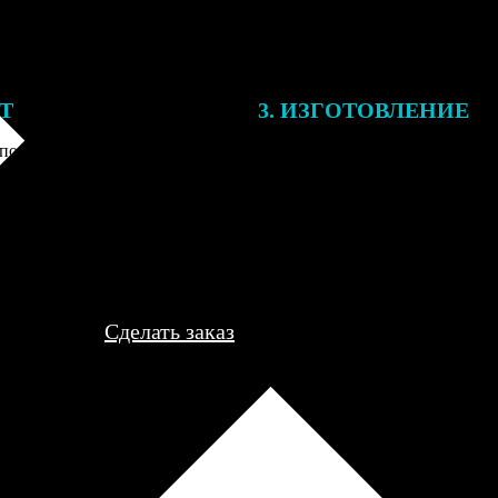
ЕТ
3. ИЗГОТОВЛЕНИЕ
подготовки заказа к печати
Оплатите заказ банковской кар
алисты могут связаться с Вами
оплаты получите подтверждение
му телефону или email для
описанием заказа. Когда отпра
я деталей.
вы получите письмо с трек-но
отслеживания.
Сделать заказ