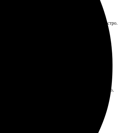
Реакция службы поддержки порадовала — ответили быстро.
й. Рекомендую всем, кто ценит хорошую печать.
о: выбираешь фото, загружаешь, указываешь размеры.
учил великолепный результат. Холст выглядит стильно,