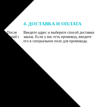
4. ДОСТАВКА И ОПЛАТА
той. После
Введите адрес и выберите способ доставки
 на email с
заказа. Если у вас есть промокод, введите
вим заказ
его в специальное поле для промокода.
мером для