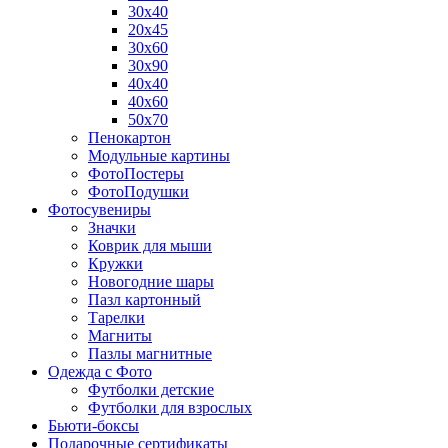
30х40
20х45
30х60
30х90
40х40
40х60
50х70
Пенокартон
Модульные картины
ФотоПостеры
ФотоПодушки
Фотоcувениры
Значки
Коврик для мыши
Кружки
Новогодние шары
Пазл картонный
Тарелки
Магниты
Пазлы магнитные
Одежда с Фото
Футболки детские
Футболки для взрослых
Бьюти-боксы
Подарочные сертификаты