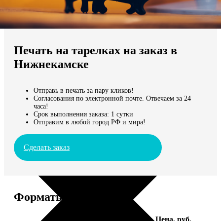
Не нашли Ваш город?
Мы доставляем по всему миру
Печать на тарелках на заказ в
Продолжить без города
Нижнекамске
Отправь в печать за пару кликов!
Согласования по электронной почте. Отвечаем за 24
часа!
Срок выполнения заказа: 1 сутки
Отправим в любой город РФ и мира!
Сделать заказ
Форматы и цены
Услуга
Цена, руб.