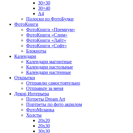
30×30
30×40
A4
Полоски из ФотоБудки
ФотоКниги
ФотоКниги «Премиум»
ФотоКниги «Слим»
ФотоКниги «Лайт»
ФотоКниги «Софт»
Блокноты
Календари
Календари магнитные
Календари настольные
Календари настенные
Открытки
Отправлю самостоятельно
Отправьте за меня
Декор Интерьера
Потреты Dream Art
Портреты по фото акрилом
ФотоМозаика
Холсты
20х20
20х30
30х30