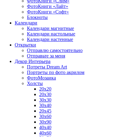
ФотоКниги «Слим»
ФотоКниги «Лайт»
ФотоКниги «Софт»
Блокноты
Календари
Календари магнитные
Календари настольные
Календари настенные
Открытки
Отправлю самостоятельно
Отправьте за меня
Декор Интерьера
Потреты Dream Art
Портреты по фото акрилом
ФотоМозаика
Холсты
20х20
20х30
30х30
30х40
20х45
30х60
30х90
40х40
40х60