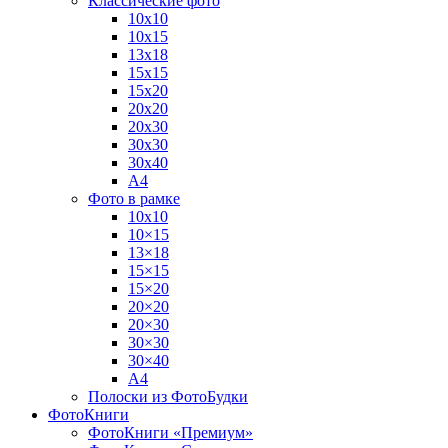
Классические фото
10х10
10х15
13х18
15х15
15х20
20х20
20х30
30х30
30х40
А4
Фото в рамке
10х10
10×15
13×18
15×15
15×20
20×20
20×30
30×30
30×40
A4
Полоски из ФотоБудки
ФотоКниги
ФотоКниги «Премиум»