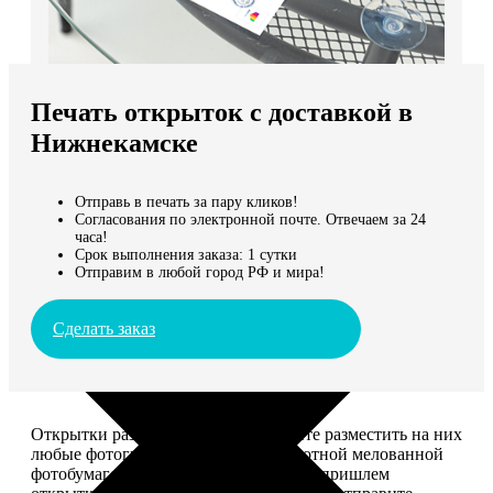
Не нашли Ваш город?
Мы доставляем по всему миру
Печать открыток с доставкой в
Продолжить без города
Нижнекамске
Отправь в печать за пару кликов!
Согласования по электронной почте. Отвечаем за 24
часа!
Срок выполнения заказа: 1 сутки
Отправим в любой город РФ и мира!
Сделать заказ
Открытки размером 10*15, вы можете разместить на них
любые фотографии. Печатаем на плотной мелованной
фотобумаге плотностью 300 г/м2. Мы пришлем