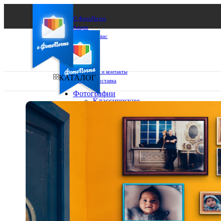
О ФотоПочте
Акции
Сделаем за вас
Бизнесу
FAQ
Франшиза
Поддержка и контакты
КАТАЛОГ
Оплата и доставка
Фотографии
Классические
фото
Ваш город:
10х10
10х15
Ваш регион доставки
13х18
15х15
Выберите из списка:
15х20
20х20
20х30
30х30
30х40
А4
Фото
в