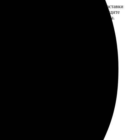
той. После
Введите адрес и выберите способ доставки
 на email с
заказа. Если у вас есть промокод, введите
вим заказ
его в специальное поле для промокода.
мером для
а два дня. Объяснили, что так бывает, я понимаю.