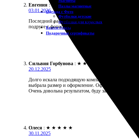
Магниты
Евгения
:
Пазлы магнитные
03.01.2026
Одежда с Фото
Футболки детские
Последний раз заказывала просто срочную печать ше
Футболки для взрослых
подруге с фотографиями.
Бьюти-боксы
Подарочные сертификаты
Сильвия Горбунова
:
★
★
★
★
★
20.12.2025
Долго искала подходящую компанию для печати фото
выбрала размер и оформление. Оформила заказ быстр
Очень довольна результатом, буду заказывать ещё.
Олеся
:
★
★
★
★
★
30.11.2025