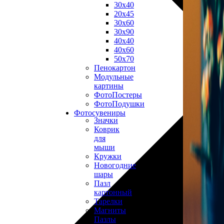
30х40
20х45
30х60
30х90
40х40
40х60
50х70
Пенокартон
Модульные
картины
ФотоПостеры
ФотоПодушки
Фотоcувениры
Значки
Коврик
для
мыши
Кружки
Новогодние
шары
Пазл
картонный
Тарелки
Магниты
Пазлы