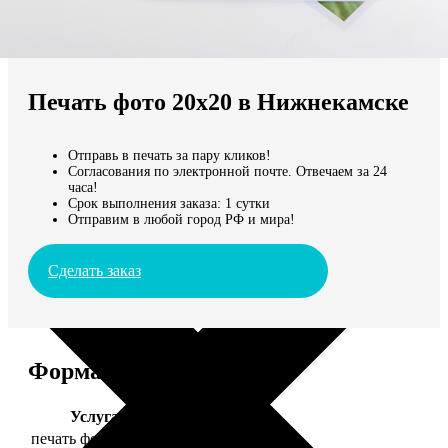
Не нашли Ваш город?
Мы доставляем по всему миру
Печать фото 20х20 в Нижнекамске
Продолжить без города
Отправь в печать за пару кликов!
Согласования по электронной почте. Отвечаем за 24
часа!
Срок выполнения заказа: 1 сутки
Отправим в любой город РФ и мира!
Сделать заказ
Форматы и цены
Услуга
Цена, руб.
печать фото 20х20
119