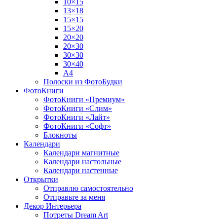
10×15
13×18
15×15
15×20
20×20
20×30
30×30
30×40
A4
Полоски из ФотоБудки
ФотоКниги
ФотоКниги «Премиум»
ФотоКниги «Слим»
ФотоКниги «Лайт»
ФотоКниги «Софт»
Блокноты
Календари
Календари магнитные
Календари настольные
Календари настенные
Открытки
Отправлю самостоятельно
Отправьте за меня
Декор Интерьера
Потреты Dream Art