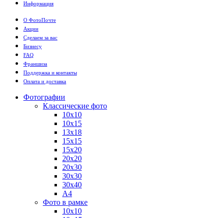
Информация
О ФотоПочте
Акции
Сделаем за вас
Бизнесу
FAQ
Франшиза
Поддержка и контакты
Оплата и доставка
Фотографии
Классические фото
10х10
10х15
13х18
15х15
15х20
20х20
20х30
30х30
30х40
А4
Фото в рамке
10х10