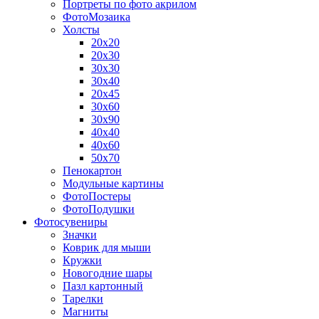
Портреты по фото акрилом
ФотоМозаика
Холсты
20х20
20х30
30х30
30х40
20х45
30х60
30х90
40х40
40х60
50х70
Пенокартон
Модульные картины
ФотоПостеры
ФотоПодушки
Фотоcувениры
Значки
Коврик для мыши
Кружки
Новогодние шары
Пазл картонный
Тарелки
Магниты