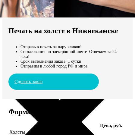
Не нашли Ваш город?
Мы доставляем по всему миру
Печать на холсте в Нижнекамске
Продолжить без города
Отправь в печать за пару кликов!
Согласования по электронной почте. Отвечаем за 24
часа!
Срок выполнения заказа: 1 сутки
Отправим в любой город РФ и мира!
Сделать заказ
Форматы и цены
Услуга
Цена, руб.
Холсты