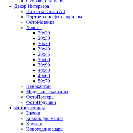
Отправьте за меня
Декор Интерьера
Потреты Dream Art
Портреты по фото акрилом
ФотоМозаика
Холсты
20х20
20х30
30х30
30х40
20х45
30х60
30х90
40х40
40х60
50х70
Пенокартон
Модульные картины
ФотоПостеры
ФотоПодушки
Фотоcувениры
Значки
Коврик для мыши
Кружки
Новогодние шары