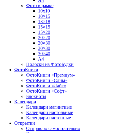
А4
Фото в рамке
10х10
10×15
13×18
15×15
15×20
20×20
20×30
30×30
30×40
A4
Полоски из ФотоБудки
ФотоКниги
ФотоКниги «Премиум»
ФотоКниги «Слим»
ФотоКниги «Лайт»
ФотоКниги «Софт»
Блокноты
Календари
Календари магнитные
Календари настольные
Календари настенные
Открытки
Отправлю самостоятельно