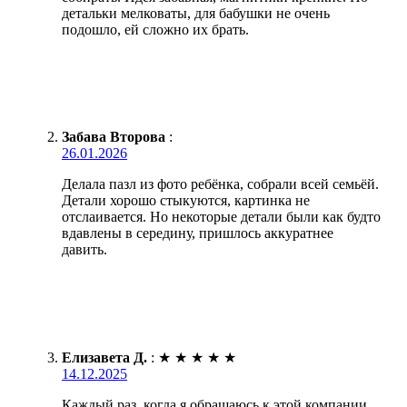
детальки мелковаты, для бабушки не очень
подошло, ей сложно их брать.
Забава Второва
:
26.01.2026
Делала пазл из фото ребёнка, собрали всей семьёй.
Детали хорошо стыкуются, картинка не
отслаивается. Но некоторые детали были как будто
вдавлены в середину, пришлось аккуратнее
давить.
Елизавета Д.
:
★
★
★
★
★
14.12.2025
Каждый раз, когда я обращаюсь к этой компании,