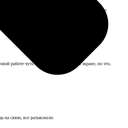
те же файлы — на второй раз все приняли и нормально
ой работе чуть темнее, чем я видела на экране, но это,
а на связи, все разъяснили.