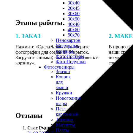
30х40
20х45
30х60
30х90
Этапы работы
40х40
40х60
50х70
1. ЗАКАЗ
2. МАК
Пенокартон
Модульные
Нажмите «Сделать заказ», выберите
В процессе 
картины
фотографии для создания открыток.
наши специ
ФотоПостеры
Загрузите снимки, нажмите «Добавить в
по указанно
ФотоПодушки
корзину».
согласовани
Фотоcувениры
Значки
Коврик
для
мыши
Кружки
Новогодние
шары
Пазл
Отзывы
картонный
Тарелки
Магниты
Стас Руднев
:
Пазлы