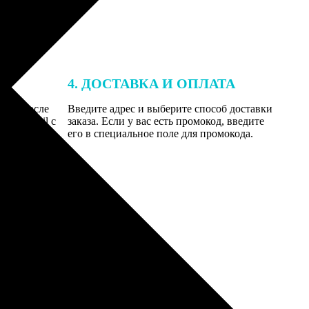
4. ДОСТАВКА И ОПЛАТА
той. После
Введите адрес и выберите способ доставки
 на email с
заказа. Если у вас есть промокод, введите
вим заказ
его в специальное поле для промокода.
мером для