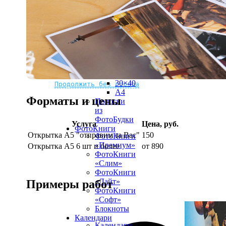
рамке
10х10
10×15
13×18
15×15
15×20
20×20
20×30
Не нашли Ваш город?
Мы доставляем по всему миру
30×30
30×40
Продолжить без города
A4
Форматы и цены
Полоски
из
ФотоБудки
Услуга
Цена, руб.
ФотоКниги
Открытка А5 "отправим за Вас"
150
ФотоКниги
«Премиум»
Открытка А5 6 шт и более
от 890
ФотоКниги
«Слим»
ФотоКниги
«Лайт»
Примеры работ
ФотоКниги
«Софт»
Блокноты
Календари
Календари