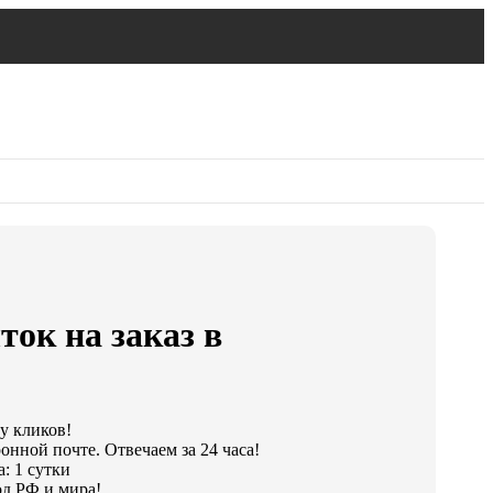
ок на заказ в
ру кликов!
онной почте. Отвечаем за 24 часа!
: 1 сутки
д РФ и мира!