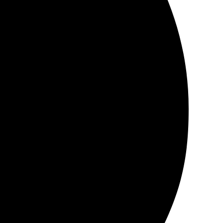
ось, что есть множество вариантов. Картинки вышли
остой процесс оформления: загрузила фото, выбрала
ркие и насыщенные. Доставили в оговоренные сроки,
 сувениров.