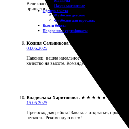
Магниты
Великолепный опыт с печатью открыток! Качество н
Пазлы магнитные
пришел в срок и без повреждений. Рекомендую все
Одежда с Фото
Футболки детские
Футболки для взрослых
Бьюти-боксы
Подарочные сертификаты
Ксения Сальникова
:
★
★
★
★
★
03.06.2025
Наконец, нашла идеальное место для печати! Откр
качество на высоте. Команда очень отзывчивая, по
Владислава Харитонова
:
★
★
★
★
★
15.05.2025
Превосходная работа! Заказала открытки, процесс
четкость. Рекомендую всем!