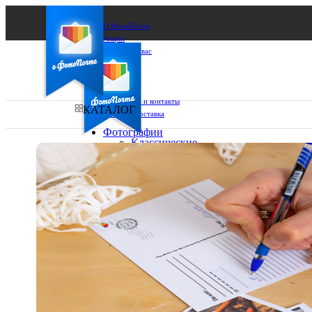
О ФотоПочте
Акции
Сделаем за вас
Бизнесу
FAQ
Франшиза
Поддержка и контакты
КАТАЛОГ
Оплата и доставка
Фотографии
Классические
фото
Ваш город:
10х10
10х15
Ваш регион доставки
13х18
15х15
Выберите из списка:
15х20
20х20
20х30
30х30
30х40
А4
Фото
в