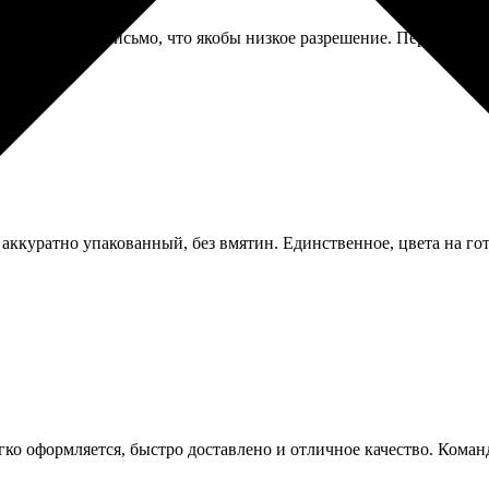
втоматическое письмо, что якобы низкое разрешение. Перезалил 
ккуратно упакованный, без вмятин. Единственное, цвета на готов
егко оформляется, быстро доставлено и отличное качество. Команд