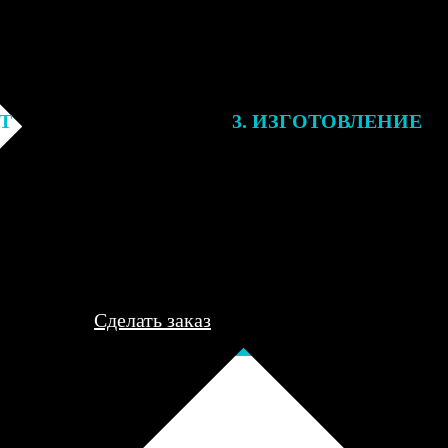
ЕТ
3. ИЗГОТОВЛЕНИЕ
подготовки заказа к печати
Оплатите заказ банковской кар
алисты могут связаться с Вами
оплаты получите подтверждение
му телефону или email для
описанием заказа. Когда отпра
я деталей.
вы получите письмо с трек-но
отслеживания.
Сделать заказ