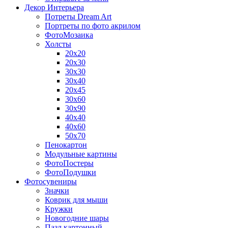
Декор Интерьера
Потреты Dream Art
Портреты по фото акрилом
ФотоМозаика
Холсты
20х20
20х30
30х30
30х40
20х45
30х60
30х90
40х40
40х60
50х70
Пенокартон
Модульные картины
ФотоПостеры
ФотоПодушки
Фотоcувениры
Значки
Коврик для мыши
Кружки
Новогодние шары
Пазл картонный