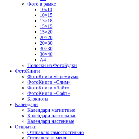
Фото в рамке
10х10
10×15
13×18
15×15
15×20
20×20
20×30
30×30
30×40
A4
Полоски из ФотоБудки
ФотоКниги
ФотоКниги «Премиум»
ФотоКниги «Слим»
ФотоКниги «Лайт»
ФотоКниги «Софт»
Блокноты
Календари
Календари магнитные
Календари настольные
Календари настенные
Открытки
Отправлю самостоятельно
Отправьте за меня