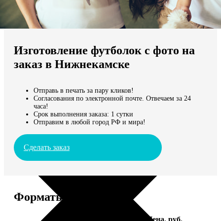
Не нашли Ваш город?
Мы доставляем по всему миру
Изготовление футболок с фото на
Продолжить без города
заказ в Нижнекамске
Отправь в печать за пару кликов!
Согласования по электронной почте. Отвечаем за 24
часа!
Срок выполнения заказа: 1 сутки
Отправим в любой город РФ и мира!
Сделать заказ
Форматы и цены
Услуга
Цена, руб.