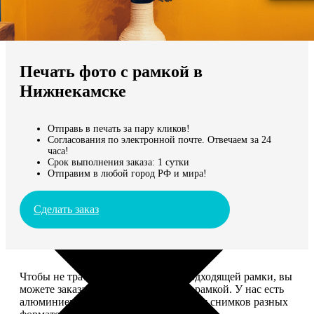
Не нашли Ваш город?
Мы доставляем по всему миру
Печать фото с рамкой в
Продолжить без города
Нижнекамске
Отправь в печать за пару кликов!
Согласования по электронной почте. Отвечаем за 24
часа!
Срок выполнения заказа: 1 сутки
Отправим в любой город РФ и мира!
Сделать заказ
Чтобы не тратить время на поиск подходящей рамки, вы
можете заказать печать фото сразу с рамкой. У нас есть
алюминиевые и деревянные рамки для снимков разных