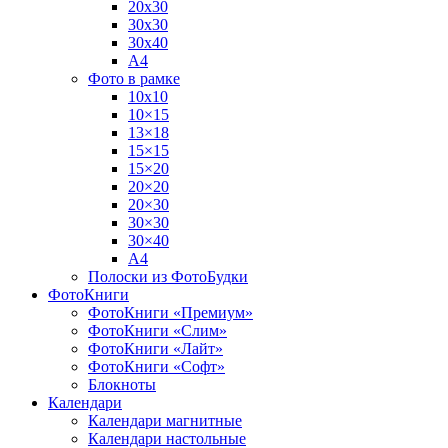
20х30
30х30
30х40
А4
Фото в рамке
10х10
10×15
13×18
15×15
15×20
20×20
20×30
30×30
30×40
A4
Полоски из ФотоБудки
ФотоКниги
ФотоКниги «Премиум»
ФотоКниги «Слим»
ФотоКниги «Лайт»
ФотоКниги «Софт»
Блокноты
Календари
Календари магнитные
Календари настольные