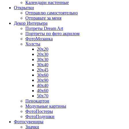
Календари настенные
Открытки
Отправлю самостоятельно
Отправьте за меня
Декор Интерьера
Потреты Dream Art
Портреты по фото акрилом
ФотоМозаика
Холсты
20х20
20х30
30х30
30х40
20х45
30х60
30х90
40х40
40х60
50х70
Пенокартон
Модульные картины
ФотоПостеры
ФотоПодушки
Фотоcувениры
Значки