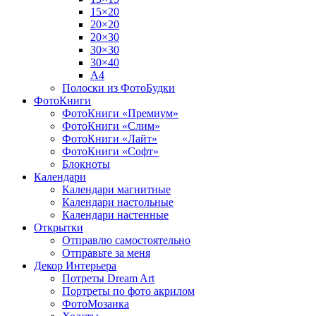
15×20
20×20
20×30
30×30
30×40
A4
Полоски из ФотоБудки
ФотоКниги
ФотоКниги «Премиум»
ФотоКниги «Слим»
ФотоКниги «Лайт»
ФотоКниги «Софт»
Блокноты
Календари
Календари магнитные
Календари настольные
Календари настенные
Открытки
Отправлю самостоятельно
Отправьте за меня
Декор Интерьера
Потреты Dream Art
Портреты по фото акрилом
ФотоМозаика