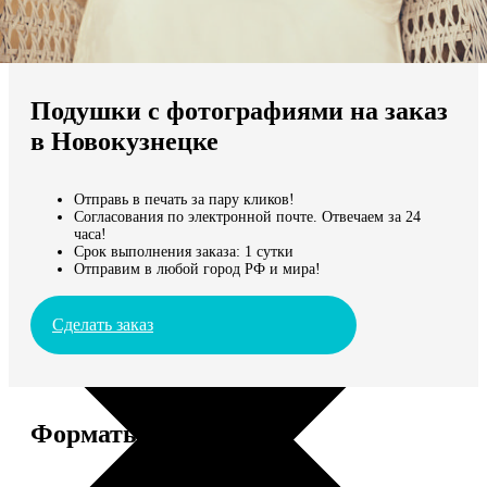
Не нашли Ваш город?
Мы доставляем по всему миру
Подушки с фотографиями на заказ
Продолжить без города
в Новокузнецке
Отправь в печать за пару кликов!
Согласования по электронной почте. Отвечаем за 24
часа!
Срок выполнения заказа: 1 сутки
Отправим в любой город РФ и мира!
Сделать заказ
Форматы и цены
Услуга
Цена, руб.